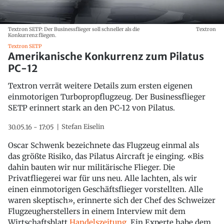
Textron SETP: Der Businessflieger soll schneller als die
Textron
Konkurrenz fliegen.
Textron SETP
Amerikanische Konkurrenz zum Pilatus
PC-12
Textron verrät weitere Details zum ersten eigenen
einmotorigen Turbopropflugzeug. Der Businessflieger
SETP erinnert stark an den PC-12 von Pilatus.
Stefan Eiselin
30.05.16 - 17:05
Oscar Schwenk bezeichnete das Flugzeug einmal als
das größte Risiko, das Pilatus Aircraft je einging. «Bis
dahin bauten wir nur militärische Flieger. Die
Privatfliegerei war für uns neu. Alle lachten, als wir
einen einmotorigen Geschäftsflieger vorstellten. Alle
waren skeptisch», erinnerte sich der Chef des Schweizer
Flugzeugherstellers in einem Interview mit dem
Wirtschaftsblatt
Handelszeitung
. Ein Experte habe dem