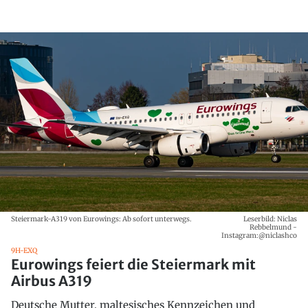
Steiermark-A319 von Eurowings: Ab sofort unterwegs.
Leserbild: Niclas
Rebbelmund -
Instagram:@niclashco
9H-EXQ
Eurowings feiert die Steiermark mit
Airbus A319
Deutsche Mutter, maltesisches Kennzeichen und