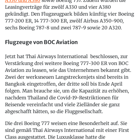
A330 und A380
sowie Boeing 737. Zudem wurden die
Leasingverträge für zwölf A330 und vier A380
gekündigt. Den Flugzeugpark bilden künftig vier Boeing
777-200 ER, 14 777-300 ER, zwölf Airbus A350-900,
sechs Boeing 787-8 und zwei 787-9 sowie 20 A320.
Flugzeuge von BOC Aviation
Jetzt hat Thai Airways International beschlossen, zur
Verstärkung drei weitere Boeing 777-300 ER von BOC
Aviation zu leasen, wie das Unternehmen bekannt gibt.
Zwei der werksneuen Langstreckenjets sind bereits in
Bangkok eingetroffen, der dritte soll bis Ende April
folgen. Man brauche sie, um die Kapazität zu erhöhen,
nachdem Thailand die Covid-19-Restriktionen für
Reisende vereinfacht und viele Zielländer sie ganz
abgeschafft hätten, so die Fluggesellschaft.
Die drei Boeing 777 weisen eine Besonderheit auf. Sie
sind gemäß Thai Airways International mit einer First
Class ausgestattet. Die Luxusklasse hatte die