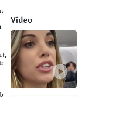
en
Video
n
uf,
t:
ab