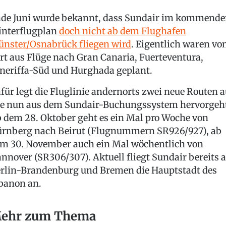
de Juni wurde bekannt, dass Sundair im kommend
nterflugplan
doch nicht ab dem Flughafen
nster/Osnabrück fliegen wird
. Eigentlich waren vo
rt aus Flüge nach Gran Canaria, Fuerteventura,
neriffa-Süd und Hurghada geplant.
für legt die Fluglinie andernorts zwei neue Routen a
e nun aus dem Sundair-Buchungssystem hervorgeh
 dem 28. Oktober geht es ein Mal pro Woche von
rnberg nach Beirut (Flugnummern SR926/927), ab
m 30. November auch ein Mal wöchentlich von
nnover (SR306/307). Aktuell fliegt Sundair bereits 
rlin-Brandenburg und Bremen die Hauptstadt des
banon an.
ehr zum Thema