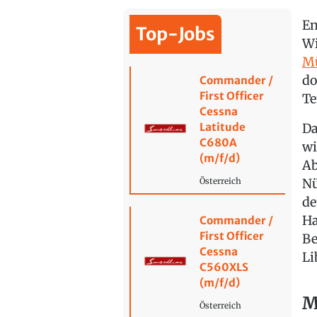
En
Top-Jobs
Wi
Mü
do
Commander /
First Officer
Te
Cessna
Latitude
Da
C680A
wi
(m/f/d)
Ab
Nü
Österreich
de
Ha
Commander /
First Officer
Be
Cessna
Li
C560XLS
(m/f/d)
M
Österreich