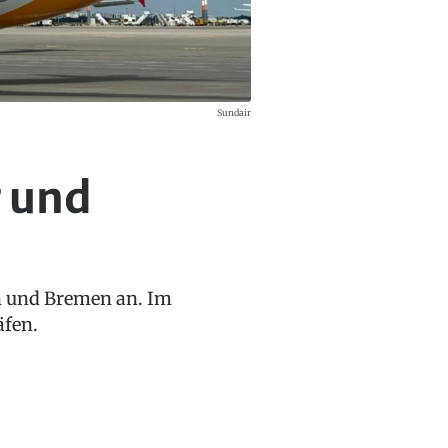
Sundair
g und
in und Bremen an. Im
äfen.