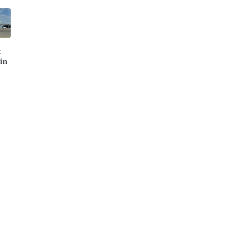
t
 in