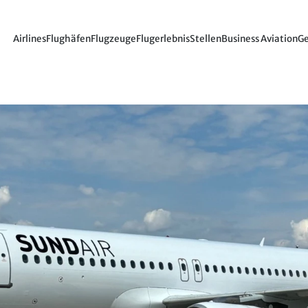
Airlines
Flughäfen
Flugzeuge
Flugerlebnis
Stellen
Business Aviation
Ge