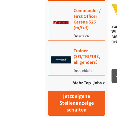
Commander /
First Officer
Cessna 525
Sun
(m/f/d)
Wi
Österreich
Mü
üc
Trainer
(SFI/TRI/TRE,
all genders)
Deutschland
Mehr Top-Jobs >
Jetzt eigene
Stellenanzeige
schalten