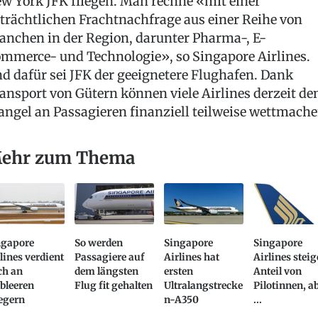
w York JFK fliegen. Man rechne «mit einer
trächtlichen Frachtnachfrage aus einer Reihe von
anchen in der Region, darunter Pharma-, E-
mmerce- und Technologie», so Singapore Airlines.
d dafür sei JFK der geeignetere Flughafen. Dank
ansport von Gütern können viele Airlines derzeit de
ngel an Passagieren finanziell teilweise wettmache
ehr zum Thema
ngapore
So werden
Singapore
Singapore
lines verdient
Passagiere auf
Airlines hat
Airlines steig
ch an
dem längsten
ersten
Anteil von
bleeren
Flug fit gehalten
Ultralangstrecke
Pilotinnen, a
egern
n-A350
...