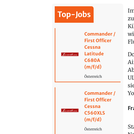
Im
Top-Jobs
zu
Ki
wi
Commander /
First Officer
Fl
Cessna
Latitude
Do
C680A
Ai
(m/f/d)
Ab
UL
Österreich
si
Yo
Commander /
First Officer
Cessna
Fr
C560XLS
(m/f/d)
St
Österreich