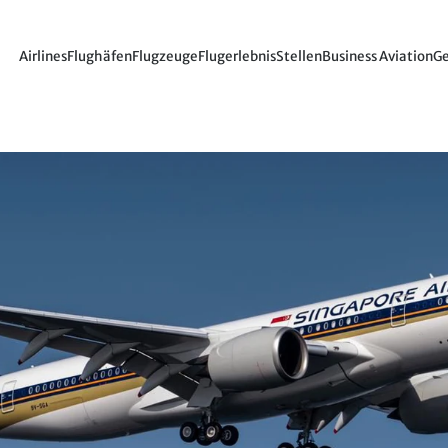
Airlines
Flughäfen
Flugzeuge
Flugerlebnis
Stellen
Business Aviation
Ge