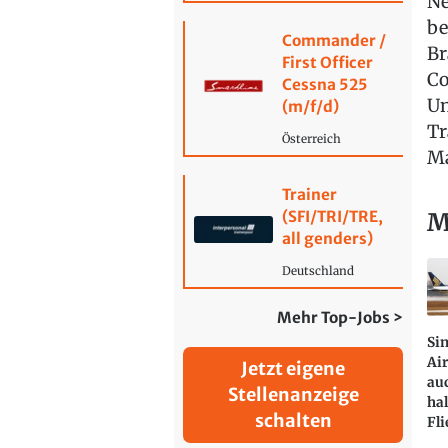
Ne
be
Commander /
Br
First Officer
Co
Cessna 525
Un
(m/f/d)
Tr
Österreich
Ma
Trainer
M
(SFI/TRI/TRE,
all genders)
Deutschland
Mehr Top-Jobs >
Si
Air
Jetzt eigene
au
Stellenanzeige
hal
schalten
Fli