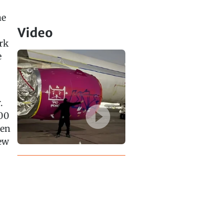
ne
Video
rk
e
.
900
den
ew