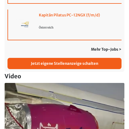
Kapitän Pilatus PC-12NGX (f/m/d)
Österreich
Mehr Top-Jobs >
Jetzt eigene Stellenanzeige schalten
Video