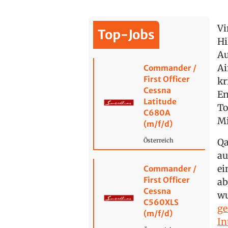
Vi
Top-Jobs
Hi
Au
Ai
Commander /
First Officer
kr
Cessna
En
Latitude
To
C680A
Mi
(m/f/d)
Qa
Österreich
au
ei
Commander /
First Officer
ab
Cessna
wu
C560XLS
ge
(m/f/d)
In