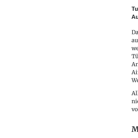
Tu
Au
Da
au
we
Tü
An
Ai
Wo
Al
ni
vo
M