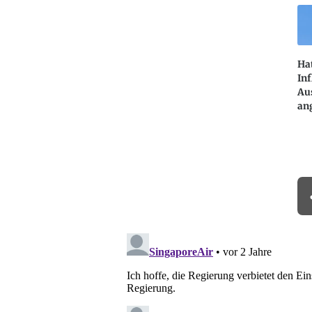
Hat
Inf
Aus
an