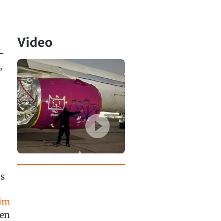
Video
-
,
ls
 im
den