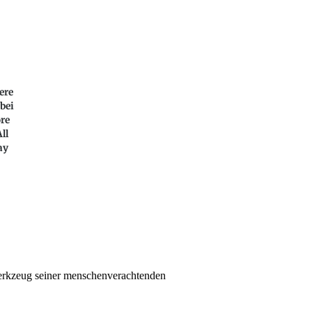
ere
bei
ore
ll
ay