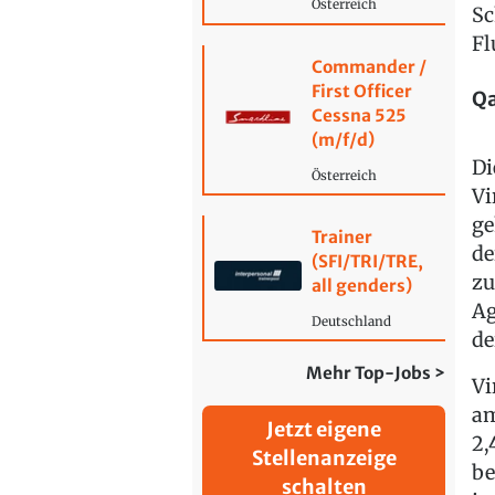
Österreich
Sc
Fl
Commander /
First Officer
Qa
Cessna 525
(m/f/d)
Di
Österreich
Vi
ge
Trainer
de
(SFI/TRI/TRE,
zu
all genders)
Ag
Deutschland
de
Mehr Top-Jobs >
Vi
am
Jetzt eigene
2,
Stellenanzeige
be
schalten