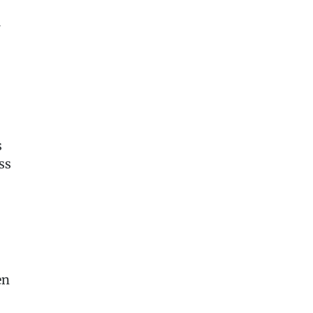
.
s
ss
en