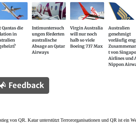
 Qantas die
Intimuntersuch
Virgin Australia
Australien
lation in
ungen förderten
will nur noch
genehmigt
tralien
australische
halb so viele
vorläufig eng
geheizt?
Absage an Qatar
Boeing 737 Max
Zusammenar
Airways
t von Singap
Airlines und A
Nippon Airw
Feedback