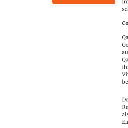
im
sc
Co
Qa
Ge
au
Qa
ih
Vi
be
De
Re
al
Ei