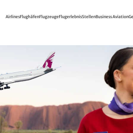
Airlines
Flughäfen
Flugzeuge
Flugerlebnis
Stellen
Business Aviation
Ge