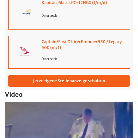
Kapitän Pilatus PC-12NGX (f/m/d)
Österreich
Captain/First Officer Embraer 550 / Legacy
500 (m/f)
Österreich
Jetzt eigene Stellenanzeige schalten
Video