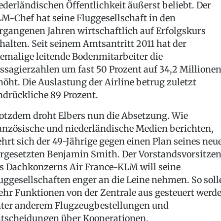
ederländischen Öffentlichkeit äußerst beliebt. Der
M-Chef hat seine Fluggesellschaft in den
rgangenen Jahren wirtschaftlich auf Erfolgskurs
halten. Seit seinem Amtsantritt 2011 hat der
emalige leitende Bodenmitarbeiter die
ssagierzahlen um fast 50 Prozent auf 34,2 Millione
höht. Die Auslastung der Airline betrug zuletzt
ndrückliche 89 Prozent.
otzdem droht Elbers nun die Absetzung. Wie
anzösische und niederländische Medien berichten,
hrt sich der 49-Jährige gegen einen Plan seines neu
rgesetzten Benjamin Smith. Der Vorstandsvorsitze
s Dachkonzerns Air France-KLM will seine
uggesellschaften enger an die Leine nehmen. So soll
hr Funktionen von der Zentrale aus gesteuert werde
ter anderem Flugzeugbestellungen und
tscheidungen über Kooperationen.