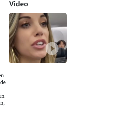
Video
n
en
nde
en
n,