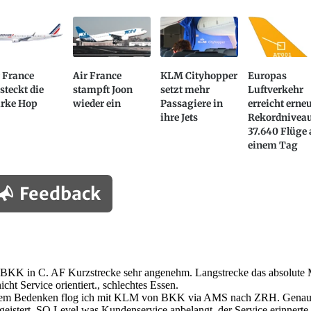
 France
Air France
KLM Cityhopper
Europas
steckt die
stampft Joon
setzt mehr
Luftverkehr
rke Hop
wieder ein
Passagiere in
erreicht erne
ihre Jets
Rekordniveau
37.640 Flüge
einem Tag
Feedback