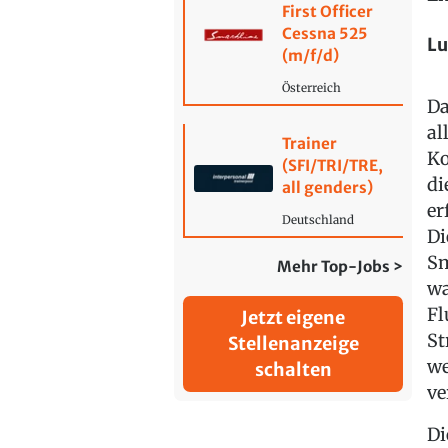
First Officer
Cessna 525
Lu
(m/f/d)
Österreich
Da
al
Trainer
Ko
(SFI/TRI/TRE,
di
all genders)
er
Deutschland
Di
Sm
Mehr Top-Jobs >
wa
Fl
Jetzt eigene
St
Stellenanzeige
we
schalten
ve
Di