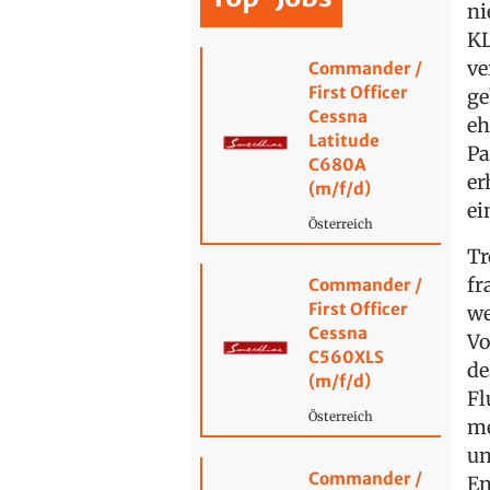
ni
KL
ve
Commander /
First Officer
ge
Cessna
eh
Latitude
Pa
C680A
er
(m/f/d)
ei
Österreich
Tr
fr
Commander /
First Officer
we
Cessna
Vo
C560XLS
de
(m/f/d)
Fl
Österreich
me
un
Commander /
En