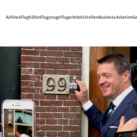
Airlines
Flughäfen
Flugzeuge
Flugerlebnis
Stellen
Business Aviation
Ge