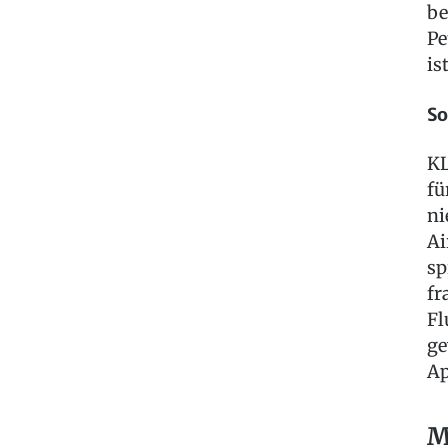
be
Pe
is
So
KL
fü
ni
Ai
sp
fr
Fl
ge
Ap
M