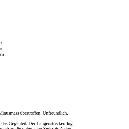
ut
:
 an