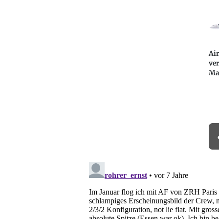
Air
ver
Ma