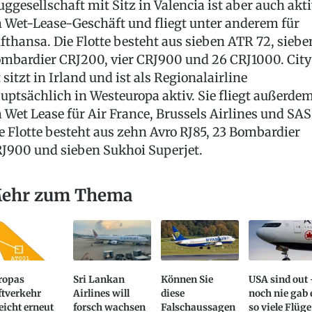
uggesellschaft mit Sitz in Valencia ist aber auch akt
 Wet-Lease-Geschäft und fliegt unter anderem für
fthansa. Die Flotte besteht aus sieben ATR 72, siebe
mbardier CRJ200, vier CRJ900 und 26 CRJ1000. City
t sitzt in Irland und ist als Regionalairline
uptsächlich in Westeuropa aktiv. Sie fliegt außerde
 Wet Lease für Air France, Brussels Airlines und SAS
e Flotte besteht aus zehn Avro RJ85, 23 Bombardier
J900 und sieben Sukhoi Superjet.
ehr zum Thema
ropas
Sri Lankan
Können Sie
USA sind out 
ftverkehr
Airlines will
diese
noch nie gab 
eicht erneut
forsch wachsen
Falschaussagen
so viele Flüge