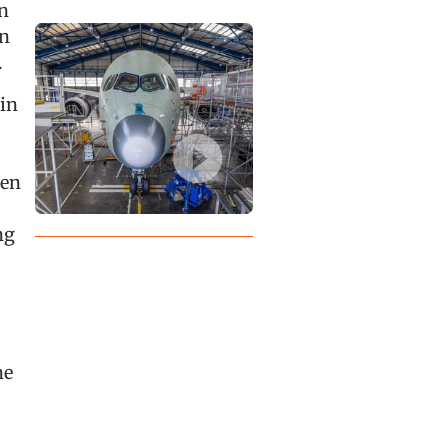
en
en
.
ein
den
ng
ne