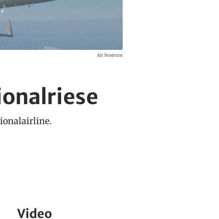
Air Nostrum
ionalriese
ionalairline.
Video