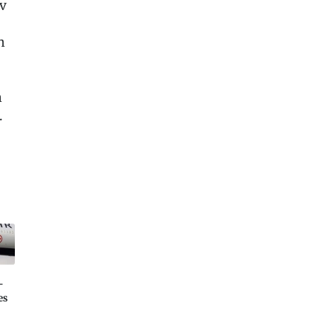
iv
n
m
.
-
es