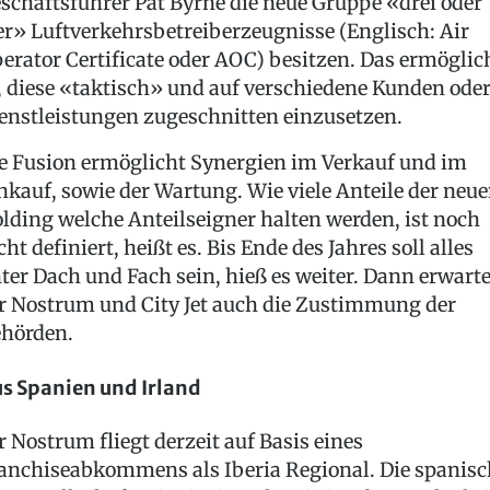
schäftsführer Pat Byrne die neue Gruppe «drei oder
er» Luftverkehrsbetreiberzeugnisse (Englisch: Air
erator Certificate oder AOC) besitzen. Das ermöglic
, diese «taktisch» und auf verschiedene Kunden ode
enstleistungen zugeschnitten einzusetzen.
e Fusion ermöglicht Synergien im Verkauf und im
nkauf, sowie der Wartung. Wie viele Anteile der neu
lding welche Anteilseigner halten werden, ist noch
cht definiert, heißt es. Bis Ende des Jahres soll alles
ter Dach und Fach sein, hieß es weiter. Dann erwart
r Nostrum und City Jet auch die Zustimmung der
hörden.
s Spanien und Irland
r Nostrum fliegt derzeit auf Basis eines
anchiseabkommens als Iberia Regional. Die spanisc