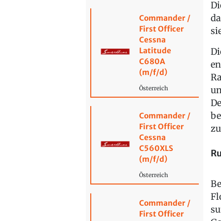
Di
da
Commander /
First Officer
si
Cessna
Latitude
Di
C680A
en
(m/f/d)
Ra
un
Österreich
De
be
Commander /
First Officer
zu
Cessna
C560XLS
Ru
(m/f/d)
Österreich
Be
Fl
Commander /
su
First Officer