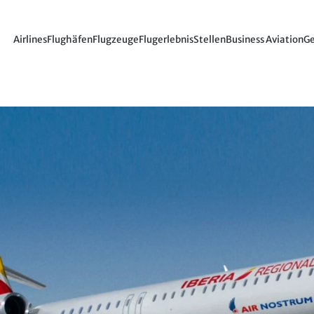
Airlines
Flughäfen
Flugzeuge
Flugerlebnis
Stellen
Business Aviation
Ge