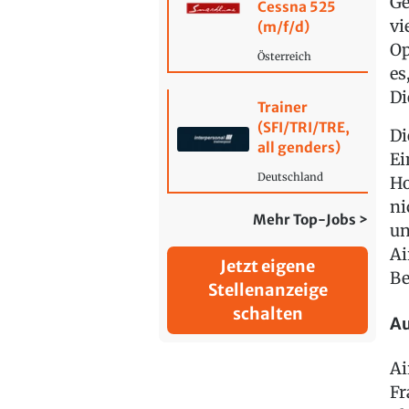
Ge
Cessna 525
vi
(m/f/d)
Op
Österreich
es
Di
Trainer
(SFI/TRI/TRE,
Di
all genders)
Ei
Deutschland
Ho
ni
Mehr Top-Jobs >
un
Ai
Jetzt eigene
Be
Stellenanzeige
schalten
Au
Ai
Fr