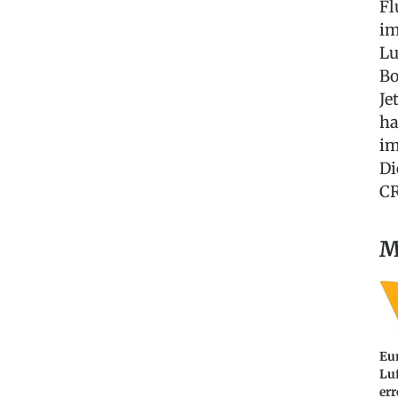
Fl
im
Lu
Bo
Je
ha
im
Di
CR
M
Eu
Lu
err