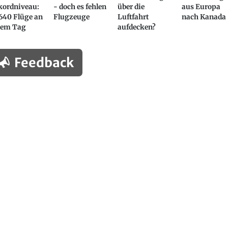
kordniveau:
- doch es fehlen
über die
aus Europa
640 Flüge an
Flugzeuge
Luftfahrt
nach Kanada
nem Tag
aufdecken?
Feedback