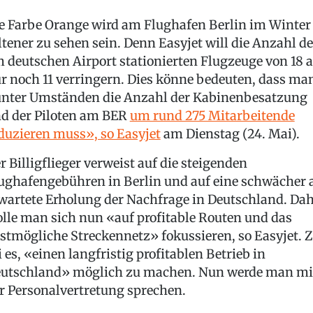
e Farbe Orange wird am Flughafen Berlin im Winter
ltener zu sehen sein. Denn Easyjet will die Anzahl de
 deutschen Airport stationierten Flugzeuge von 18 a
r noch 11 verringern. Dies könne bedeuten, dass ma
nter Umständen die Anzahl der Kabinenbesatzung
d der Piloten am BER
um rund 275 Mitarbeitende
duzieren muss», so Easyjet
am Dienstag (24. Mai).
r Billigflieger verweist auf die steigenden
ughafengebühren in Berlin und auf eine schwächer 
wartete Erholung der Nachfrage in Deutschland. Da
lle man sich nun «auf profitable Routen und das
stmögliche Streckennetz» fokussieren, so Easyjet. Z
i es, «einen langfristig profitablen Betrieb in
utschland» möglich zu machen. Nun werde man mi
r Personalvertretung sprechen.