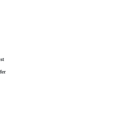
ist
fer