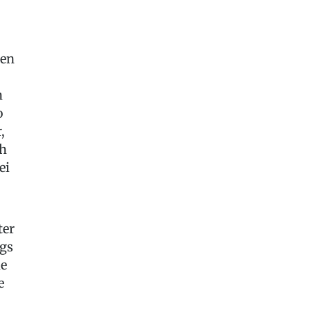
ten
n
o
,
ch
ei
ter
ngs
he
e