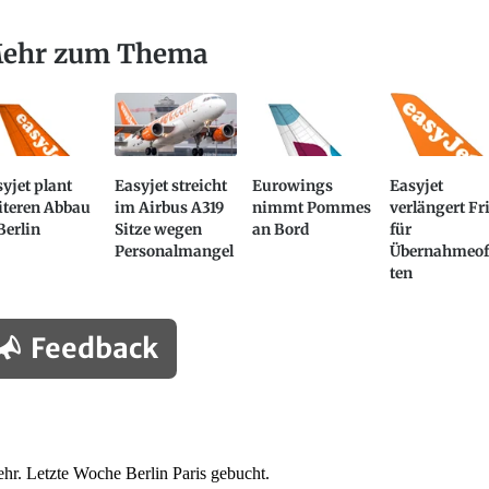
ehr zum Thema
yjet plant
Easyjet streicht
Eurowings
Easyjet
iteren Abbau
im Airbus A319
nimmt Pommes
verlängert Fr
Berlin
Sitze wegen
an Bord
für
Personalmangel
Übernahmeof
ten
Feedback