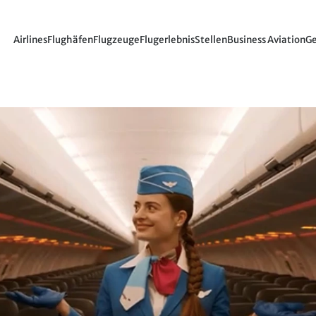
Airlines
Flughäfen
Flugzeuge
Flugerlebnis
Stellen
Business Aviation
Ge