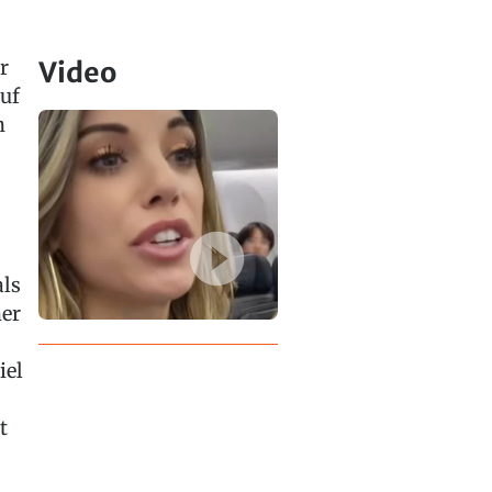
r
Video
uf
n
als
her
iel
t