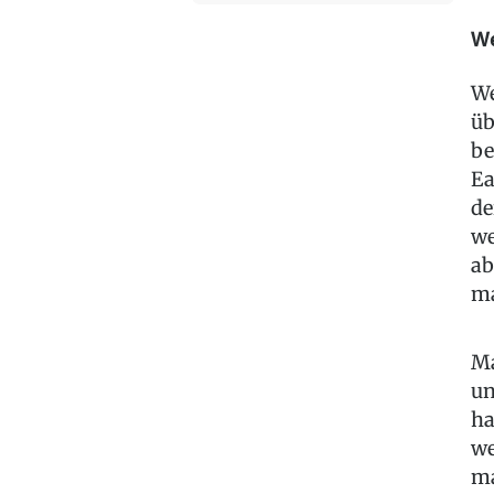
We
We
üb
be
Ea
de
we
ab
ma
Ma
un
ha
we
ma