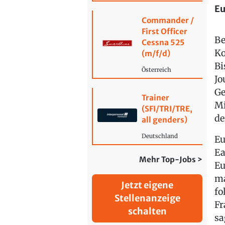
Eu
Commander /
First Officer
Be
Cessna 525
Ko
(m/f/d)
Bi
Österreich
Jo
Ge
Trainer
Mi
(SFI/TRI/TRE,
de
all genders)
Deutschland
Eu
Ea
Mehr Top-Jobs >
Eu
ma
Jetzt eigene
fo
Stellenanzeige
Fr
schalten
sa