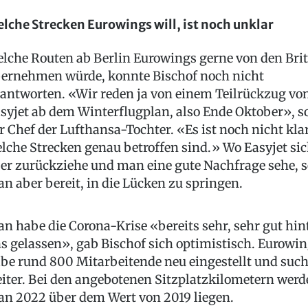
lche Strecken Eurowings will, ist noch unklar
lche Routen ab Berlin Eurowings gerne von den Bri
ernehmen würde, konnte Bischof noch nicht
antworten. «Wir reden ja von einem Teilrückzug vo
syjet ab dem Winterflugplan, also Ende Oktober», s
r Chef der Lufthansa-Tochter. «Es ist noch nicht klar
lche Strecken genau betroffen sind.» Wo Easyjet si
er zurückziehe und man eine gute Nachfrage sehe, s
n aber bereit, in die Lücken zu springen.
n habe die Corona-Krise «bereits sehr, sehr gut hin
s gelassen», gab Bischof sich optimistisch. Eurowi
be rund 800 Mitarbeitende neu eingestellt und suc
iter. Bei den angebotenen Sitzplatzkilometern werd
n 2022 über dem Wert von 2019 liegen.