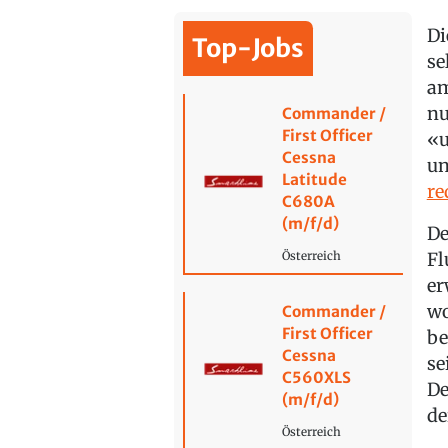
Di
Top-Jobs
se
am
nu
Commander /
First Officer
«u
Cessna
un
Latitude
re
C680A
(m/f/d)
De
Fl
Österreich
er
wo
Commander /
First Officer
be
Cessna
se
C560XLS
De
(m/f/d)
de
Österreich