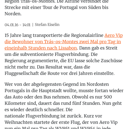
Region Trás-os-Montes. Die Airline verbindet die
Strecke mit einer Tour de Portugal von Süden bis
Norden.
Stefan Eiselin
04.01.16 - 14:01
15 Jahre lang transportierte die Regionalairline
Aero Vip
die Bewohner von Trás-os-Montes zwei Mal pro Tag in
eineinhalb Stunden nach Lissabon
. Dann gab es Streit
um die subventionierte Flugverbindung. Die
Regierung argumentierte, die EU lasse solche Zuschüsse
nicht mehr zu. Das Resultat war, dass die
Fluggesellschaft die Route vor drei Jahren einstellte.
Wer von der abgelegensten Gegend im Nordosten
Portugals in die Hauptstadt wollte, musste fortan wieder
das Auto oder den Bus nehmen. Obwohl es nur 500
Kilometer sind, dauert das rund fünf Stunden. Nun geht
es wieder deutlich schneller. Die
nationale Flugverbindung ist zurück. Kurz vor
Weihnachten startete der erste Flug, der von Aero Vip
nun ein Mal pro Tag als WV951 und WV954 in jede