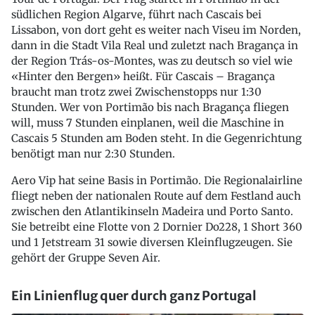
südlichen Region Algarve, führt nach Cascais bei
Lissabon, von dort geht es weiter nach Viseu im Norden,
dann in die Stadt Vila Real und zuletzt nach Bragança in
der Region Trás-os-Montes, was zu deutsch so viel wie
«Hinter den Bergen» heißt. Für Cascais – Bragança
braucht man trotz zwei Zwischenstopps nur 1:30
Stunden. Wer von Portimão bis nach Bragança fliegen
will, muss 7 Stunden einplanen, weil die Maschine in
Cascais 5 Stunden am Boden steht. In die Gegenrichtung
benötigt man nur 2:30 Stunden.
Aero Vip hat seine Basis in Portimão. Die Regionalairline
fliegt neben der nationalen Route auf dem Festland auch
zwischen den Atlantikinseln Madeira und Porto Santo.
Sie betreibt eine Flotte von 2 Dornier Do228, 1 Short 360
und 1 Jetstream 31 sowie diversen Kleinflugzeugen. Sie
gehört der Gruppe Seven Air.
Ein Linienflug quer durch ganz Portugal