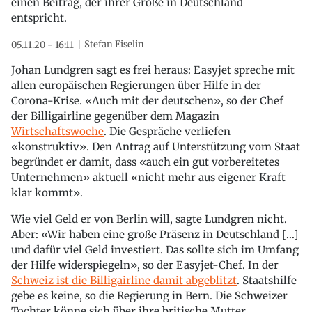
einen Beitrag, der ihrer Größe in Deutschland
entspricht.
Stefan Eiselin
05.11.20 - 16:11
Johan Lundgren sagt es frei heraus: Easyjet spreche mit
allen europäischen Regierungen über Hilfe in der
Corona-Krise. «Auch mit der deutschen», so der Chef
der Billigairline gegenüber dem Magazin
Wirtschaftswoche
. Die Gespräche verliefen
«konstruktiv». Den Antrag auf Unterstützung vom Staat
begründet er damit, dass «auch ein gut vorbereitetes
Unternehmen» aktuell «nicht mehr aus eigener Kraft
klar kommt».
Wie viel Geld er von Berlin will, sagte Lundgren nicht.
Aber: «Wir haben eine große Präsenz in Deutschland [...]
und dafür viel Geld investiert. Das sollte sich im Umfang
der Hilfe widerspiegeln», so der Easyjet-Chef. In der
Schweiz ist die Billigairline damit abgeblitzt
. Staatshilfe
gebe es keine, so die Regierung in Bern. Die Schweizer
Tochter könne sich über ihre britische Mutter