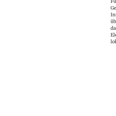
Fü
Ge
In
üb
da
El
lo