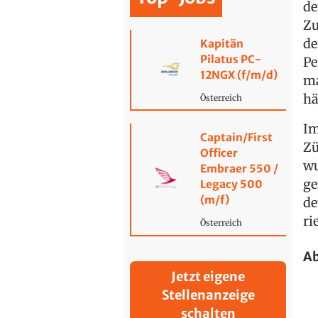
de
Zu
de
Kapitän
Pilatus PC-
Pe
12NGX (f/m/d)
ma
hä
Österreich
Im
Captain/First
Zü
Officer
wu
Embraer 550 /
ge
Legacy 500
(m/f)
de
ri
Österreich
Ab
Jetzt eigene
Stellenanzeige
schalten