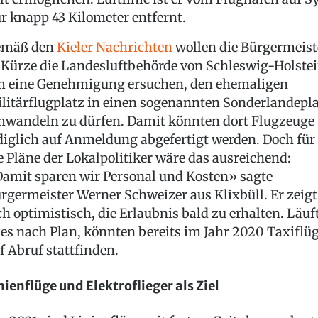
r knapp 43 Kilometer entfernt.
emäß den
Kieler Nachrichten
wollen die Bürgermeist
 Kürze die Landesluftbehörde von Schleswig-Holste
 eine Genehmigung ersuchen, den ehemaligen
litärflugplatz in einen sogenannten Sonderlandepl
wandeln zu dürfen. Damit könnten dort Flugzeuge
diglich auf Anmeldung abgefertigt werden. Doch für
e Pläne der Lokalpolitiker wäre das ausreichend:
amit sparen wir Personal und Kosten» sagte
rgermeister Werner Schweizer aus Klixbüll. Er zeigt
ch optimistisch, die Erlaubnis bald zu erhalten. Läuf
les nach Plan, könnten bereits im Jahr 2020 Taxiflü
f Abruf stattfinden.
nienflüge und Elektroflieger als Ziel