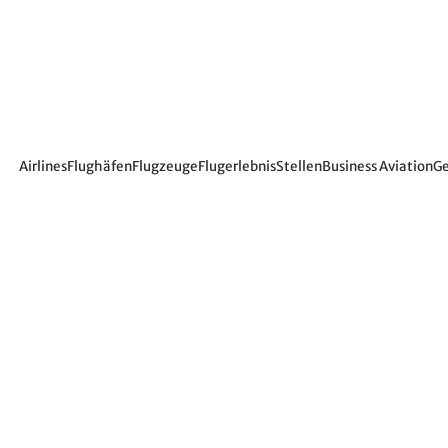
Airlines
Flughäfen
Flugzeuge
Flugerlebnis
Stellen
Business Aviation
Ge