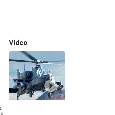
Video
h
lt