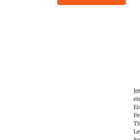
Je
ei
Ei
Fe
Ti
Le
Sy