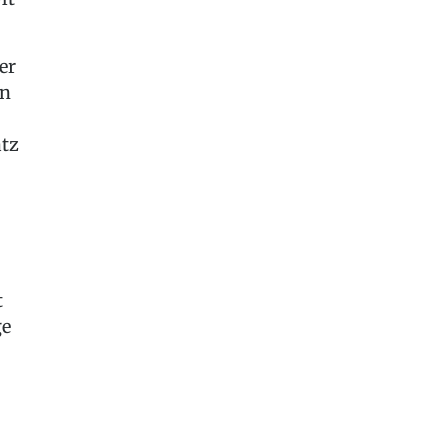
er
in
atz
t
ge