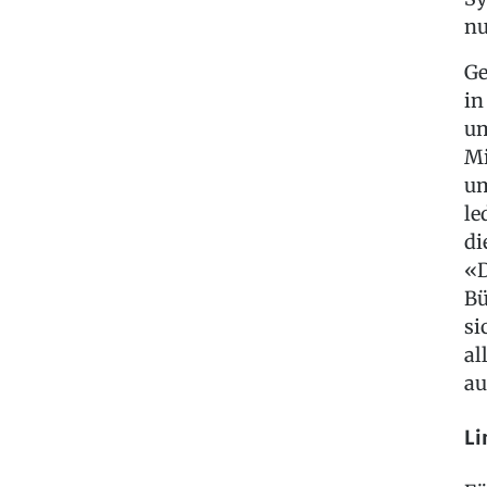
nu
G
in
um
Mi
um
le
di
«D
Bü
si
al
au
Li