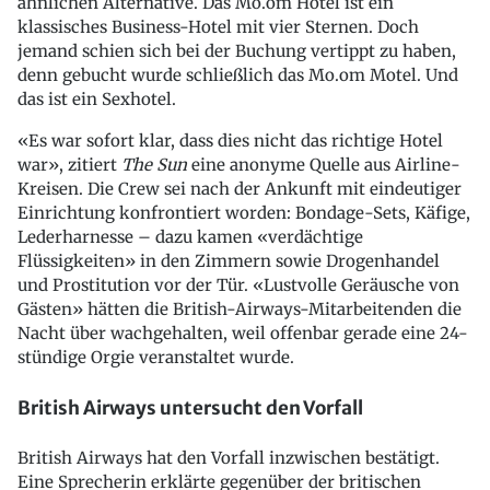
ähnlichen Alternative. Das Mo.om Hotel ist ein
klassisches Business-Hotel mit vier Sternen. Doch
jemand schien sich bei der Buchung vertippt zu haben,
denn gebucht wurde schließlich das Mo.om Motel. Und
das ist ein Sexhotel.
«Es war sofort klar, dass dies nicht das richtige Hotel
war», zitiert
The Sun
eine anonyme Quelle aus Airline-
Kreisen. Die Crew sei nach der Ankunft mit eindeutiger
Einrichtung konfrontiert worden: Bondage-Sets, Käfige,
Lederharnesse – dazu kamen «verdächtige
Flüssigkeiten» in den Zimmern sowie Drogenhandel
und Prostitution vor der Tür. «Lustvolle Geräusche von
Gästen» hätten die British-Airways-Mitarbeitenden die
Nacht über wachgehalten, weil offenbar gerade eine 24-
stündige Orgie veranstaltet wurde.
British Airways untersucht den Vorfall
British Airways hat den Vorfall inzwischen bestätigt.
Eine Sprecherin erklärte gegenüber der britischen