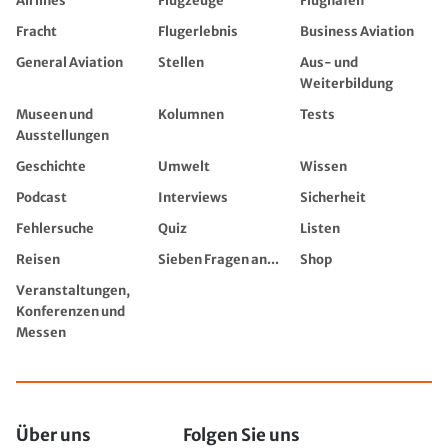
Airlines
Flugzeuge
Flughäfen
Fracht
Flugerlebnis
Business Aviation
General Aviation
Stellen
Aus- und
Weiterbildung
Museen und
Kolumnen
Tests
Ausstellungen
Geschichte
Umwelt
Wissen
Podcast
Interviews
Sicherheit
Fehlersuche
Quiz
Listen
Reisen
Sieben Fragen an...
Shop
Veranstaltungen,
Konferenzen und
Messen
Über uns
Folgen Sie uns