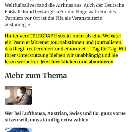
Weltfußballverband die Airlines aus. Auch der Deutsche
Fußball-Bund bestätigt: «Für die Flüge während des
Turniers vor Ort ist die Fifa als Veranstalterin
zuständig.»
Hinter aeroTELEGRAPH steckt mehr als eine Website:
ein Team erfahrener Journalistinnen und Journalisten,
das fliegt, recherchiert und einordnet – Tag für Tag. Mit
Ihrer Unterstützung bleiben wir unabhängig und Sie
lesen werbefrei.
Jetzt hier klicken und abonnieren
Mehr zum Thema
Wer bei Lufthansa, Austrian, Swiss und Co. ganz vorne
sitzen will, muss künftig extra zahlen