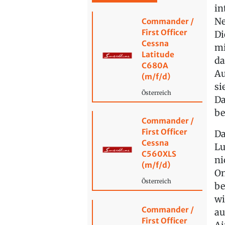
in
Ne
Commander /
First Officer
Di
Cessna
mi
Latitude
da
C680A
Au
(m/f/d)
si
Österreich
Da
be
Commander /
First Officer
Da
Cessna
Lu
C560XLS
ni
(m/f/d)
On
Österreich
be
w
Commander /
au
First Officer