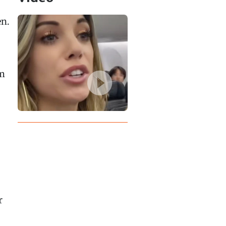
en.
em
r