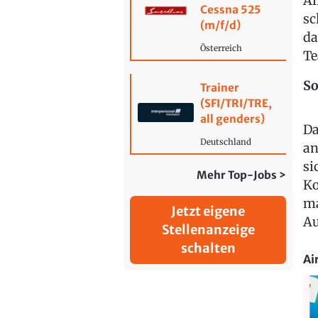
Ai
Cessna 525
sc
(m/f/d)
da
Österreich
Te
So
Trainer
(SFI/TRI/TRE,
all genders)
Da
Deutschland
an
si
Mehr Top-Jobs >
Ko
ma
Jetzt eigene
Au
Stellenanzeige
schalten
Ai