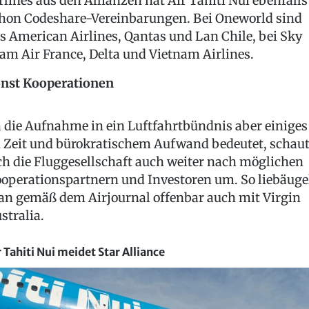
rlines aus den Allianzen hat Air Tahiti Nui ebenfalls
hon Codeshare-Vereinbarungen. Bei Oneworld sind
s American Airlines, Qantas und Lan Chile, bei Sky
am Air France, Delta und Vietnam Airlines.
nst Kooperationen
 die Aufnahme in ein Luftfahrtbündnis aber einiges
 Zeit und bürokratischem Aufwand bedeutet, schau
ch die Fluggesellschaft auch weiter nach möglichen
operationspartnern und Investoren um. So liebäuge
n gemäß dem Airjournal offenbar auch mit Virgin
stralia.
r Tahiti Nui meidet Star Alliance