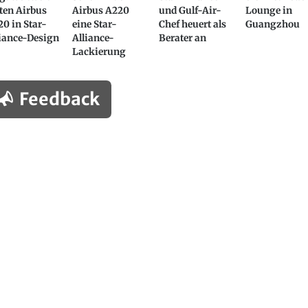
ten Airbus
Airbus A220
und Gulf-Air-
Lounge in
0 in Star-
eine Star-
Chef heuert als
Guangzhou
liance-Design
Alliance-
Berater an
Lackierung
Feedback