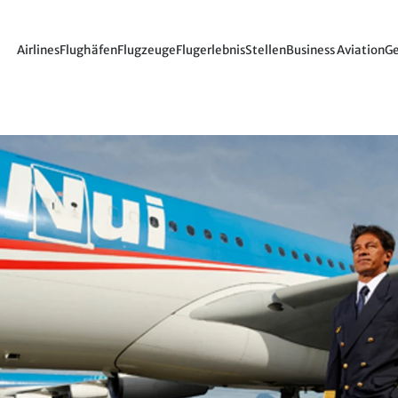
Airlines
Flughäfen
Flugzeuge
Flugerlebnis
Stellen
Business Aviation
Ge