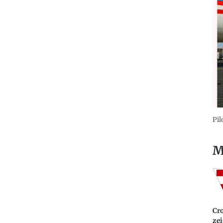
Pil
M
Cro
zei