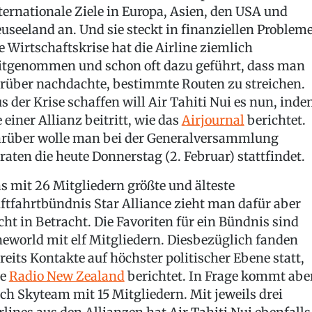
ternationale Ziele in Europa, Asien, den USA und
useeland an. Und sie steckt in finanziellen Problem
e Wirtschaftskrise hat die Airline ziemlich
tgenommen und schon oft dazu geführt, dass man
rüber nachdachte, bestimmte Routen zu streichen.
s der Krise schaffen will Air Tahiti Nui es nun, ind
e einer Allianz beitritt, wie das
Airjournal
berichtet.
rüber wolle man bei der Generalversammlung
raten die heute Donnerstag (2. Februar) stattfindet.
s mit 26 Mitgliedern größte und älteste
ftfahrtbündnis Star Alliance zieht man dafür aber
cht in Betracht. Die Favoriten für ein Bündnis sind
eworld mit elf Mitgliedern. Diesbezüglich fanden
reits Kontakte auf höchster politischer Ebene statt,
ie
Radio New Zealand
berichtet. In Frage kommt abe
ch Skyteam mit 15 Mitgliedern. Mit jeweils drei