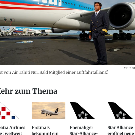
Air Tahit
ot von Air Tahiti Nui: Bald Mitglied einer Luftfahrtallianz?
ehr zum Thema
atia Airlines
Erstmals
Ehemaliger
Star Alliance
gt weltweit
bekommt ein
Star-Alliance-
eröffnet neue