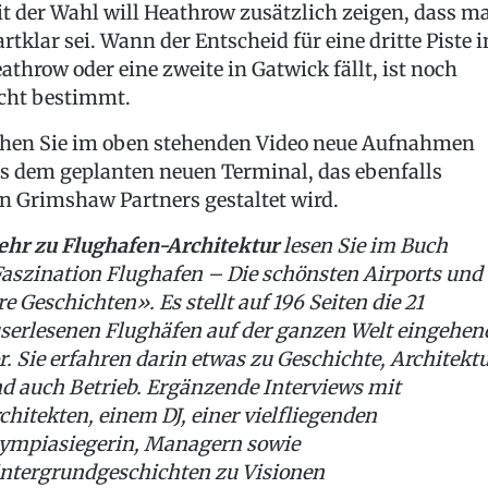
t der Wahl will Heathrow zusätzlich zeigen, dass m
artklar sei. Wann der Entscheid für eine dritte Piste i
athrow oder eine zweite in Gatwick fällt, ist noch
cht bestimmt.
hen Sie im oben stehenden Video neue Aufnahmen
s dem geplanten neuen Terminal, das ebenfalls
n Grimshaw Partners gestaltet wird.
hr zu Flughafen-Architektur
lesen Sie im Buch
aszination Flughafen – Die schönsten Airports und
re Geschichten». Es stellt auf 196 Seiten die 21
serlesenen Flughäfen auf der ganzen Welt eingehen
r. Sie erfahren darin etwas zu Geschichte, Architekt
d auch Betrieb. Ergänzende Interviews mit
chitekten, einem DJ, einer vielfliegenden
ympiasiegerin, Managern sowie
ntergrundgeschichten zu Visionen