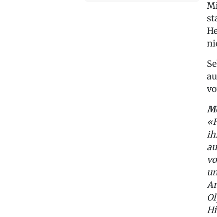
Mi
st
He
ni
Se
au
vo
Me
«F
ih
au
vo
un
Ar
Ol
Hi