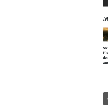
M
So
He
de
au