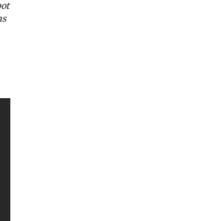
ot
as