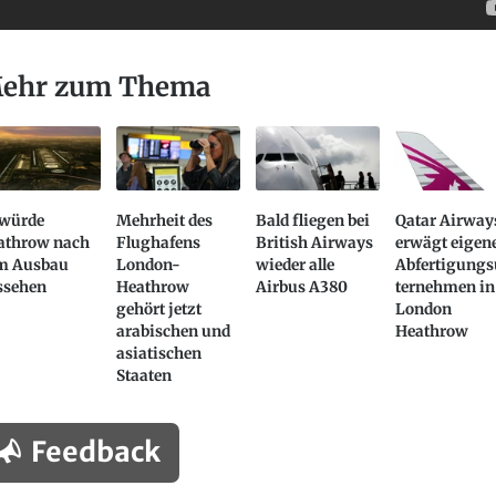
ehr zum Thema
 würde
Mehrheit des
Bald fliegen bei
Qatar Airway
athrow nach
Flughafens
British Airways
erwägt eigen
m Ausbau
London-
wieder alle
Abfertigung
ssehen
Heathrow
Airbus A380
ternehmen in
gehört jetzt
London
arabischen und
Heathrow
asiatischen
Staaten
Feedback