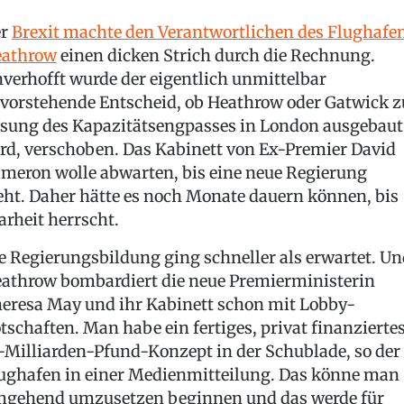
er
Brexit machte den Verantwortlichen des Flughafe
athrow
einen dicken Strich durch die Rechnung.
verhofft wurde der eigentlich unmittelbar
vorstehende Entscheid, ob Heathrow oder Gatwick z
sung des Kapazitätsengpasses in London ausgebaut
rd, verschoben. Das Kabinett von Ex-Premier David
meron wolle abwarten, bis eine neue Regierung
eht. Daher hätte es noch Monate dauern können, bis
arheit herrscht.
e Regierungsbildung ging schneller als erwartet. Un
athrow bombardiert die neue Premierministerin
eresa May und ihr Kabinett schon mit Lobby-
tschaften. Man habe ein fertiges, privat finanzierte
-Milliarden-Pfund-Konzept in der Schublade, so der
ughafen in einer Medienmitteilung. Das könne man
gehend umzusetzen beginnen und das werde für