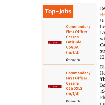
D
Top-Jobs
He
Un
be
Commander /
First Officer
Lö
Cessna
wi
Latitude
Ca
C680A
st
(m/f/d)
Kl
Österreich
Di
He
Commander /
First Officer
Th
Cessna
Bo
C560XLS
16
(m/f/d)
Fl
Österreich
um