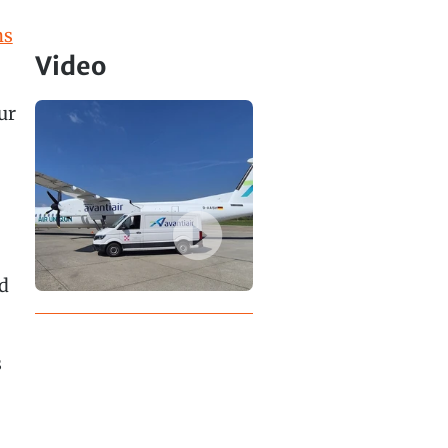
ns
Video
ur
d
s