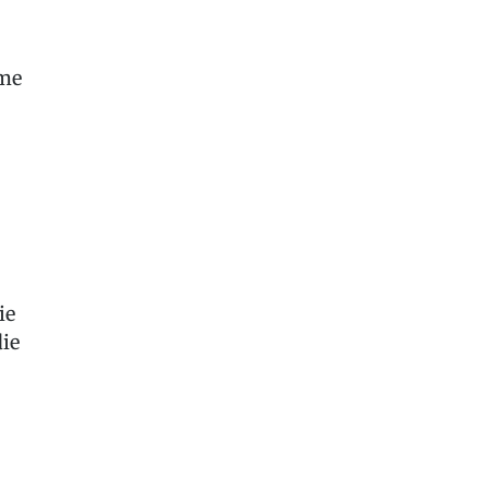
eme
ie
ie