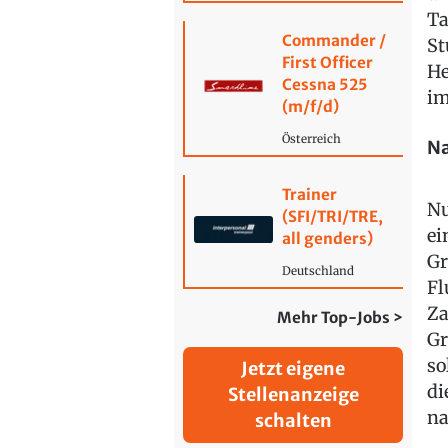
Ta
Commander /
St
First Officer
He
Cessna 525
im
(m/f/d)
Österreich
Na
Trainer
Nu
(SFI/TRI/TRE,
ei
all genders)
Gr
Deutschland
Fl
Za
Mehr Top-Jobs >
Gr
so
Jetzt eigene
di
Stellenanzeige
na
schalten