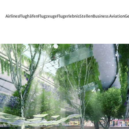
Airlines
Flughäfen
Flugzeuge
Flugerlebnis
Stellen
Business Aviation
Ge