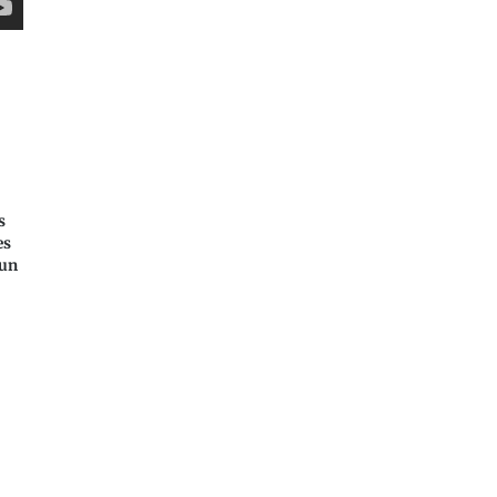
s
es
sun