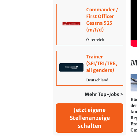
Commander /
First Officer
Cessna 525
(m/f/d)
Österreich
Trainer
M
(SFI/TRI/TRE,
all genders)
Deutschland
Mehr Top-Jobs >
Bo
der
Jetzt eigene
ko
Stellenanzeige
Re
Fr
schalten
Ga