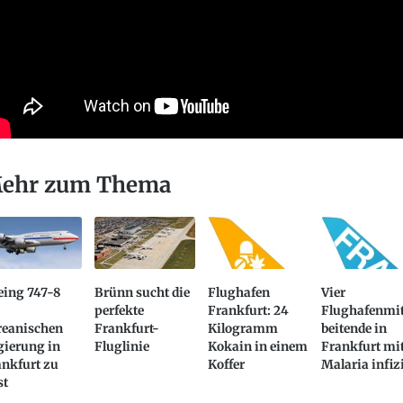
ehr zum Thema
eing 747-8
Brünn sucht die
Flughafen
Vier
perfekte
Frankfurt: 24
Flughafenmi
reanischen
Frankfurt-
Kilogramm
beitende in
gierung in
Fluglinie
Kokain in einem
Frankfurt mi
ankfurt zu
Koffer
Malaria infiz
st