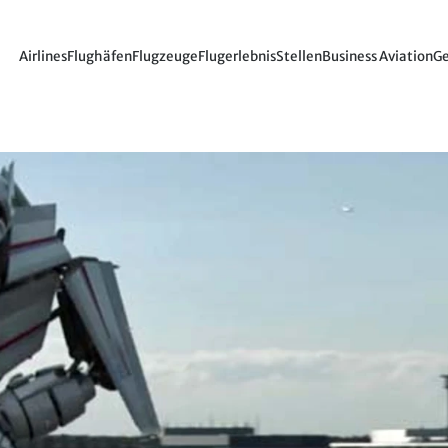
Airlines
Flughäfen
Flugzeuge
Flugerlebnis
Stellen
Business Aviation
Ge