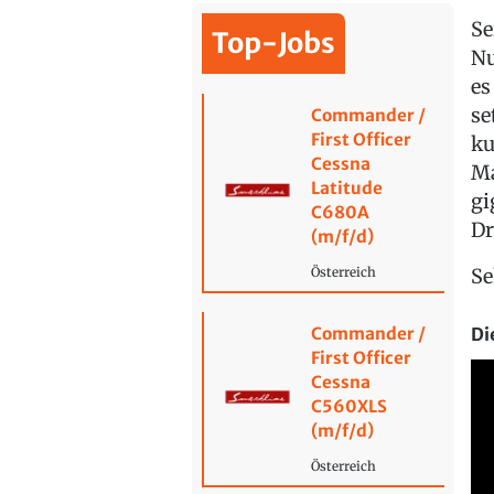
Se
Top-Jobs
Nu
es
se
Commander /
First Officer
ku
Cessna
Ma
Latitude
gi
C680A
Dr
(m/f/d)
Se
Österreich
Di
Commander /
First Officer
Cessna
C560XLS
(m/f/d)
Österreich