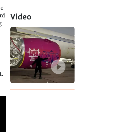
be-
rd
Video
g
t.