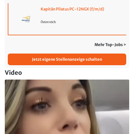
Kapitän Pilatus PC-12NGX (f/m/d)
Österreich
Mehr Top-Jobs >
Jetzt eigene Stellenanzeige schalten
Video