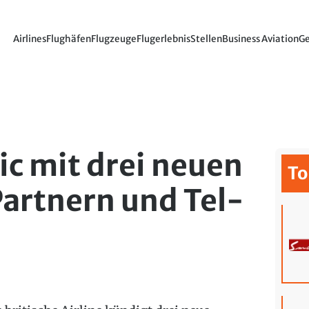
Airlines
Flughäfen
Flugzeuge
Flugerlebnis
Stellen
Business Aviation
Ge
ic mit drei neuen
To
artnern und Tel-