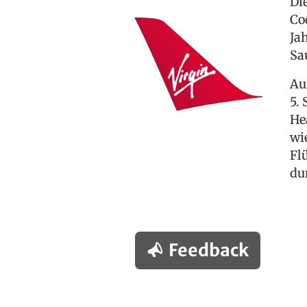
Di
Co
Ja
Sa
Au
5.
He
wi
Fl
du
Feedback