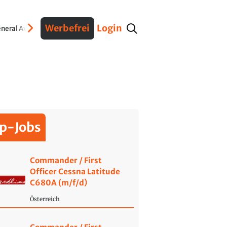
Werbefrei
Login
neral Aviation
Verteidigung
Interviews
Fracht
Geschichte
Sicherheit
Ko
p-Jobs
Commander / First
Officer Cessna Latitude
C680A (m/f/d)
Österreich