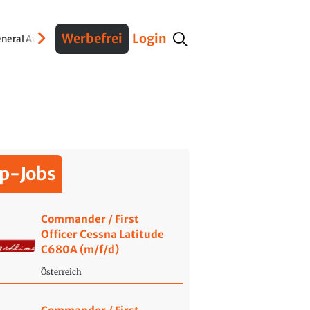
Werbefrei
Login
neral Aviation
Verteidigung
Interviews
Fracht
Geschichte
Sicherheit
Ko
p-Jobs
Commander / First
Officer Cessna Latitude
C680A (m/f/d)
Österreich