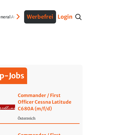
Werbefrei
Login
neral Aviation
Verteidigung
Interviews
Fracht
Geschichte
Sicherheit
Ko
p-Jobs
Commander / First
Officer Cessna Latitude
C680A (m/f/d)
Österreich