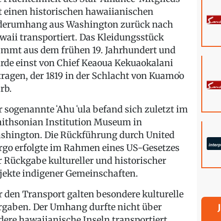
t einen historischen hawaiianischen
derumhang aus Washington zurück nach
waii transportiert. Das Kleidungsstück
ammt aus dem frühen 19. Jahrhundert und
rde einst von Chief Keaoua Kekuaokalani
tragen, der 1819 in der Schlacht von Kuamoʻo
rb.
r sogenannte ʻAhu ʻula befand sich zuletzt im
ithsonian Institution Museum in
shington. Die Rückführung durch United
rgo erfolgte im Rahmen eines US-Gesetzes
r Rückgabe kultureller und historischer
jekte indigener Gemeinschaften.
r den Transport galten besondere kulturelle
rgaben. Der Umhang durfte nicht über
dere hawaiianische Inseln transportiert