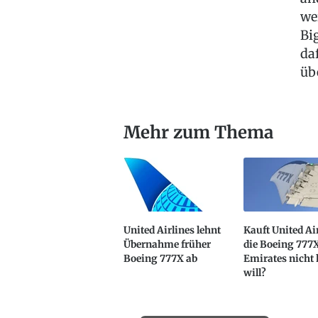
we
Bi
da
üb
Mehr zum Thema
United Airlines lehnt
Kauft United Ai
Übernahme früher
die Boeing 777X
Boeing 777X ab
Emirates nicht
will?