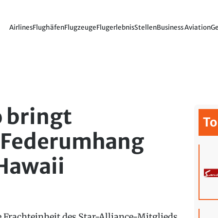
Airlines
Flughäfen
Flugzeuge
Flugerlebnis
Stellen
Business Aviation
Ge
 bringt
To
n Federumhang
Hawaii
e Frachteinheit des Star-Alliance-Mitglieds