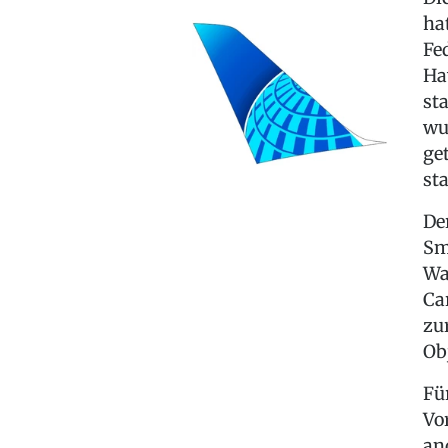
ha
Fe
Ha
st
wu
ge
sta
De
Sm
Wa
Ca
zu
Ob
Fü
Vo
an