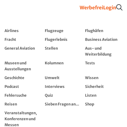
Werbefrei
Login
Airlines
Flugzeuge
Flughäfen
Fracht
Flugerlebnis
Business Aviation
General Aviation
Stellen
Aus- und
Weiterbildung
Museen und
Kolumnen
Tests
Ausstellungen
Geschichte
Umwelt
Wissen
Podcast
Interviews
Sicherheit
Fehlersuche
Quiz
Listen
Reisen
Sieben Fragen an...
Shop
Veranstaltungen,
Konferenzen und
Messen