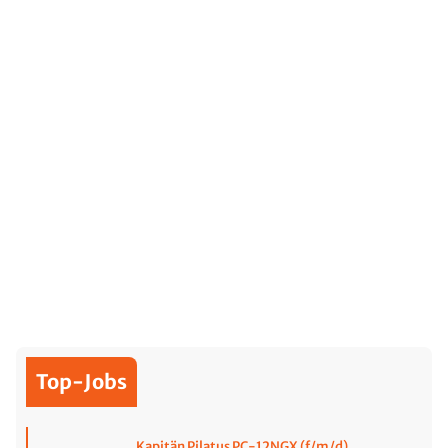
Top-Jobs
Kapitän Pilatus PC-12NGX (f/m/d)