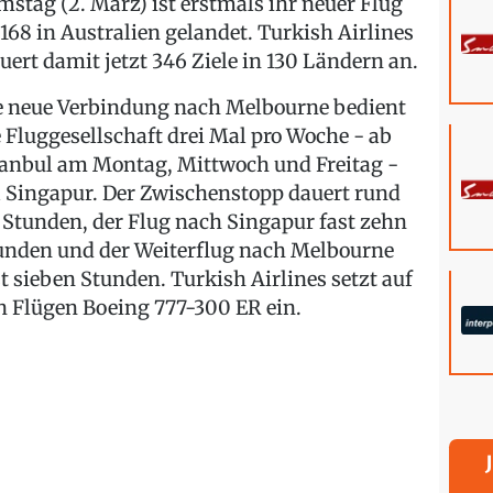
mstag (2. März) ist erstmals ihr neuer Flug
168 in Australien gelandet. Turkish Airlines
euert damit jetzt 346 Ziele in 130 Ländern an.
e neue Verbindung nach Melbourne bedient
e Fluggesellschaft drei Mal pro Woche - ab
tanbul am Montag, Mittwoch und Freitag -
a Singapur. Der Zwischenstopp dauert rund
5 Stunden, der Flug nach Singapur fast zehn
unden und der Weiterflug nach Melbourne
st sieben Stunden. Turkish Airlines setzt auf
n Flügen Boeing 777-300 ER ein.