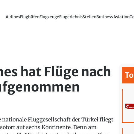
Airlines
Flughäfen
Flugzeuge
Flugerlebnis
Stellen
Business Aviation
Ge
nes hat Flüge nach
To
aufgenommen
e nationale Fluggesellschaft der Türkei fliegt
 sofort auf sechs Kontinente. Denn am