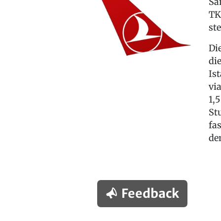
Sa
TK
st
Di
di
Is
vi
1,
St
fa
de
Feedback