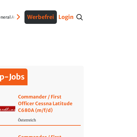
Werbefrei
Login
neral Aviation
Verteidigung
Interviews
Fracht
Geschichte
Sicherheit
Ko
p-Jobs
Commander / First
Officer Cessna Latitude
C680A (m/f/d)
Österreich