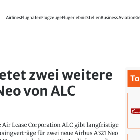
Airlines
Flughäfen
Flugzeuge
Flugerlebnis
Stellen
Business Aviation
Ge
etet zwei weitere
To
Neo von ALC
e Air Lease Corporation ALC gibt langfristige
asingverträge für zwei neue Airbus A321 Neo