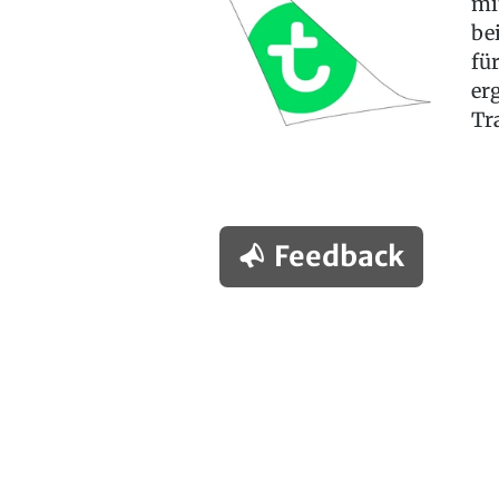
mi
be
fü
er
Tr
Feedback