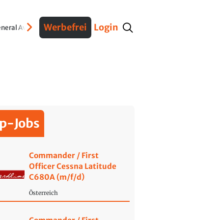
Werbefrei
Login
neral Aviation
Verteidigung
Interviews
Fracht
Geschichte
Sicherheit
Ko
p-Jobs
Commander / First
Officer Cessna Latitude
C680A (m/f/d)
Österreich