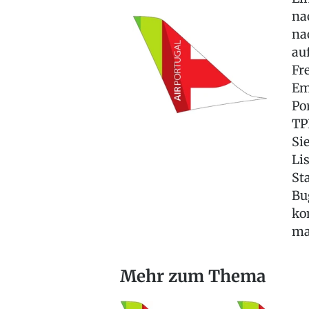
na
na
au
Fr
Em
Po
TP
Si
Li
St
Bu
ko
ma
Mehr zum Thema