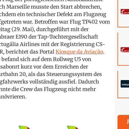
ch Marseille musste den Start abbrechen,
chdem ein technischer Defekt am Flugzeug
fgetreten war. Betroffen war Flug TP402 vom
eitag (29. Mai), durchgeführt mit der
braer E190 der Tap-Tochtergesellschaft
rtugália Airlines mit der Registrierung CS-
R, berichtet das Portal
Kiosque da Aviação
.
e befand sich auf dem Rollweg U5 von
ssabonrt kurz vor dem Erreichen der
artbahn 20, als das Steuerungssystem des
gfahrwerks vollständig ausfiel. Dadurch
nnte die Crew das Flugzeug nicht mehr
növrieren.