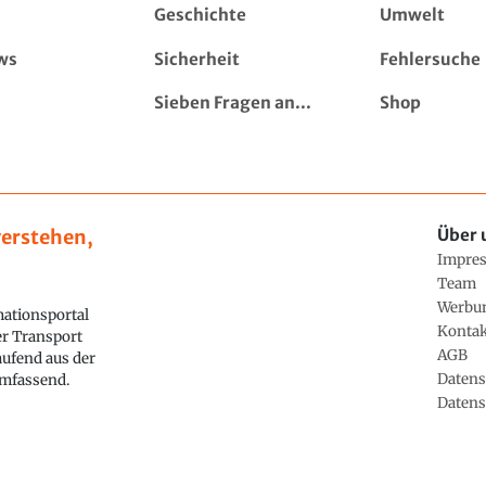
Geschichte
Umwelt
ws
Sicherheit
Fehlersuche
Sieben Fragen an...
Shop
erstehen,
Über 
Impre
Team
Werbu
ationsportal
Konta
ler Transport
AGB
aufend aus der
Datens
 umfassend.
Datens