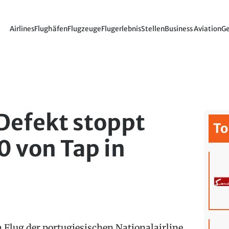
Airlines
Flughäfen
Flugzeuge
Flugerlebnis
Stellen
Business Aviation
Ge
Defekt stoppt
To
 von Tap in
n Flug der portugiesischen Nationalairline