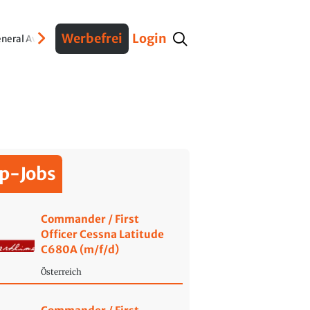
Werbefrei
Login
neral Aviation
Verteidigung
Interviews
Fracht
Geschichte
Sicherheit
Ko
p-Jobs
Commander / First
Officer Cessna Latitude
C680A (m/f/d)
Österreich