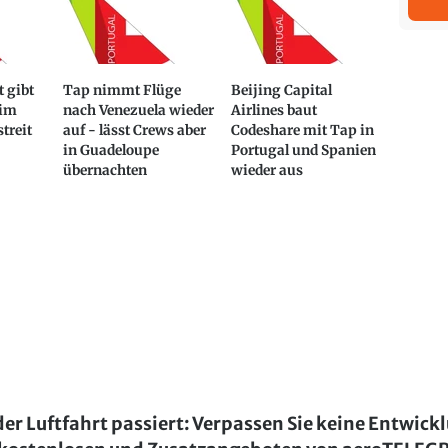
t gibt
Tap nimmt Flüge
Beijing Capital
 im
nach Venezuela wieder
Airlines baut
treit
auf - lässt Crews aber
Codeshare mit Tap in
in Guadeloupe
Portugal und Spanien
übernachten
wieder aus
der Luftfahrt passiert: Verpassen Sie keine Entwick