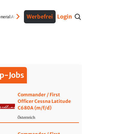
Werbefrei
Login
neral Aviation
Verteidigung
Interviews
Fracht
Geschichte
Sicherheit
Ko
p-Jobs
Commander / First
Officer Cessna Latitude
C680A (m/f/d)
Österreich