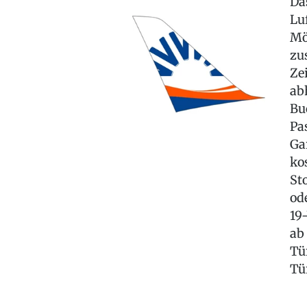
Da
Lu
Mö
zu
Ze
ab
Bu
Pa
Ga
ko
St
od
19
ab
Tü
Tü