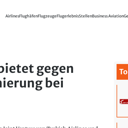
Airlines
Flughäfen
Flugzeuge
Flugerlebnis
Stellen
Business Aviation
Ge
bietet gegen
To
ierung bei