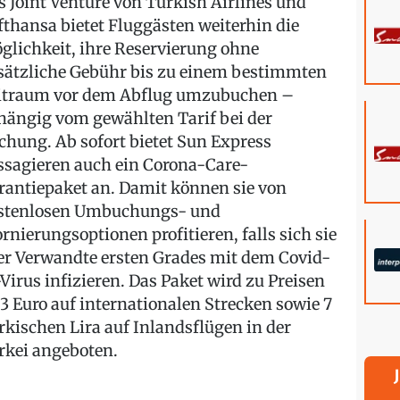
s Joint Venture von Turkish Airlines und
fthansa bietet Fluggästen weiterhin die
glichkeit, ihre Reservierung ohne
sätzliche Gebühr bis zu einem bestimmten
itraum vor dem Abflug umzubuchen –
hängig vom gewählten Tarif bei der
chung. Ab sofort bietet Sun Express
ssagieren auch ein Corona-Care-
rantiepaket an. Damit können sie von
stenlosen Umbuchungs- und
ornierungsoptionen profitieren, falls sich sie
er Verwandte ersten Grades mit dem Covid-
-Virus infizieren. Das Paket wird zu Preisen
 3 Euro auf internationalen Strecken sowie 7
rkischen Lira auf Inlandsflügen in der
rkei angeboten.