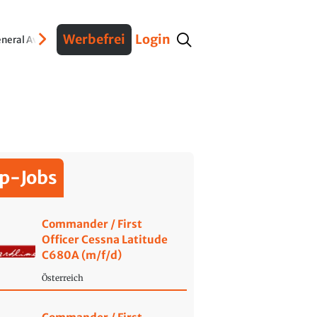
Werbefrei
Login
neral Aviation
Verteidigung
Interviews
Fracht
Geschichte
Sicherheit
Ko
p-Jobs
Commander / First
Officer Cessna Latitude
C680A (m/f/d)
Österreich