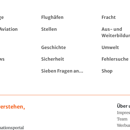
ge
Flughäfen
Fracht
Aviation
Stellen
Aus- und
Weiterbildu
Geschichte
Umwelt
ws
Sicherheit
Fehlersuche
Sieben Fragen an...
Shop
erstehen,
Über 
Impre
Team
Werbu
ationsportal