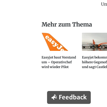
Um
Mehr zum Thema
Easyjet baut Vorstand
Easyjet bekom
um – Operativchef
höhere Gegenoff
wird wieder Pilot
und sagt Castle
Feedback