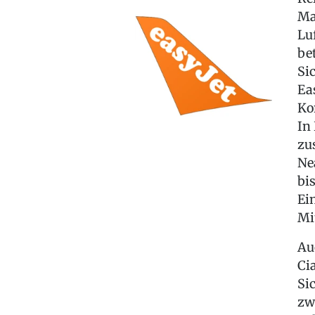
Ma
Lu
be
Si
Ea
Ko
In
zu
Ne
bi
Ei
Mit
Au
Ci
Si
zw