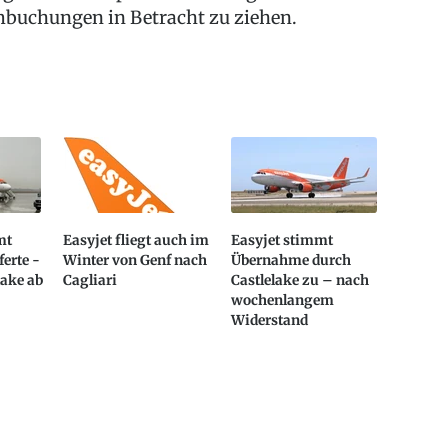
buchungen in Betracht zu ziehen.
mt
Easyjet fliegt auch im
Easyjet stimmt
erte -
Winter von Genf nach
Übernahme durch
lake ab
Cagliari
Castlelake zu – nach
wochenlangem
Widerstand