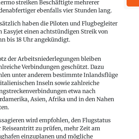
lermo streiken Beschäftigte mehrerer
denabfertiger ebenfalls vier Stunden lang.
sätzlich haben die Piloten und Flugbegleiter
n Easyjet einen achtstündigen Streik von
hn bis 18 Uhr angekündigt.
otz der Arbeitsniederlegungen bleiben
hlreiche Verbindungen geschützt. Dazu
hlen unter anderem bestimmte Inlandsflüge
 italienischen Inseln sowie zahlreiche
ngstreckenverbindungen etwa nach
rdamerika, Asien, Afrika und in den Nahen
ten.
ssagieren wird empfohlen, den Flugstatus
r Reiseantritt zu prüfen, mehr Zeit am
ughafen einzuplanen und mögliche