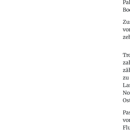
Pa
Bo
Zu
vo
ze
Tr
za
zä
zu
La
No
Os
Pa
vo
Fl