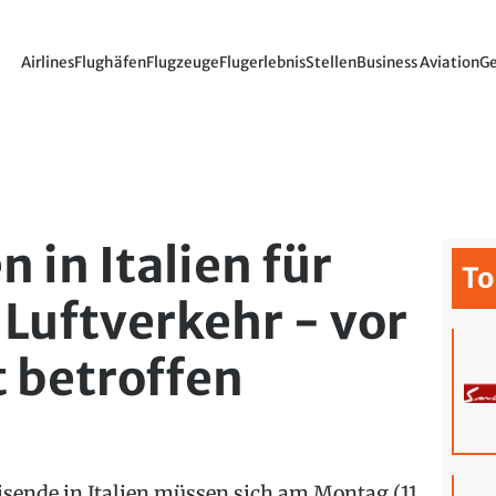
Airlines
Flughäfen
Flugzeuge
Flugerlebnis
Stellen
Business Aviation
Ge
n in Italien für
To
Luftverkehr - vor
t betroffen
isende in Italien müssen sich am Montag (11.