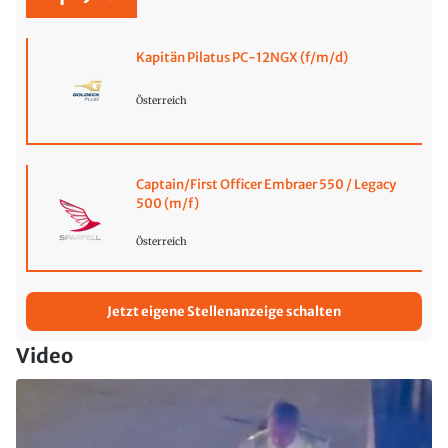
Kapitän Pilatus PC-12NGX (f/m/d)
Österreich
Captain/First Officer Embraer 550 / Legacy
500 (m/f)
Österreich
Jetzt eigene Stellenanzeige schalten
Video