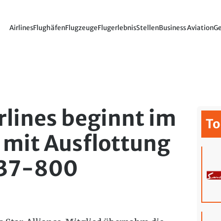
Airlines
Flughäfen
Flugzeuge
Flugerlebnis
Stellen
Business Aviation
Ge
rlines beginnt im
To
mit Ausflottung
737-800