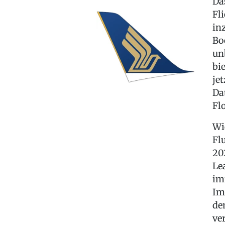
Da
Fl
in
Bo
un
bi
je
Da
Fl
Wi
Fl
20
Le
im
Im
de
ve