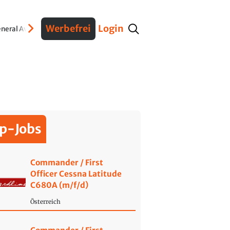
Werbefrei
Login
neral Aviation
Verteidigung
Interviews
Fracht
Geschichte
Sicherheit
Ko
p-Jobs
Commander / First
Officer Cessna Latitude
C680A (m/f/d)
Österreich