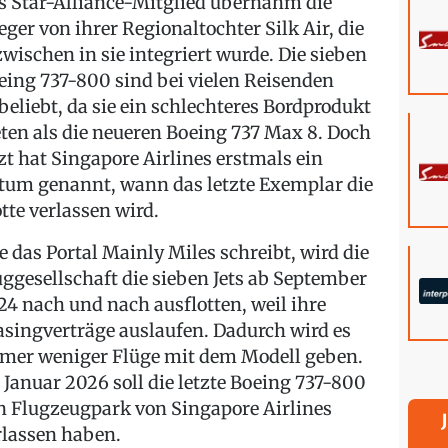
s Star-Alliance-Mitglied übernahm die
ieger von ihrer Regionaltochter Silk Air, die
zwischen in sie integriert wurde. Die sieben
eing 737-800 sind bei vielen Reisenden
beliebt, da sie ein schlechteres Bordprodukt
eten als die neueren Boeing 737 Max 8. Doch
tzt hat Singapore Airlines erstmals ein
tum genannt, wann das letzte Exemplar die
otte verlassen wird.
e das Portal Mainly Miles schreibt, wird die
uggesellschaft die sieben Jets ab September
24 nach und nach ausflotten, weil ihre
asingverträge auslaufen. Dadurch wird es
mer weniger Flüge mit dem Modell geben.
 Januar 2026 soll die letzte Boeing 737-800
n Flugzeugpark von Singapore Airlines
rlassen haben.