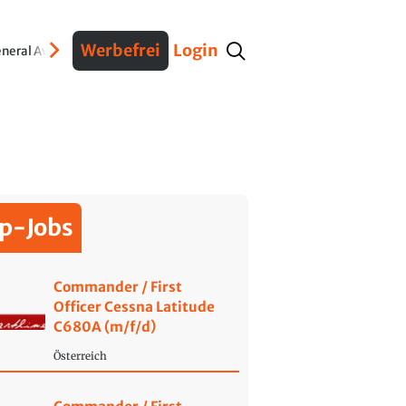
Werbefrei
Login
neral Aviation
Verteidigung
Interviews
Fracht
Geschichte
Sicherheit
Ko
p-Jobs
Commander / First
Officer Cessna Latitude
C680A (m/f/d)
Österreich