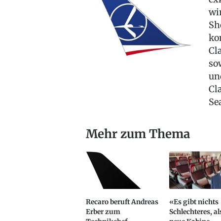
wi
Sh
ko
Cl
so
un
Cl
Se
Mehr zum Thema
Recaro beruft Andreas
«Es gibt nichts
Erber zum
Schlechteres, al