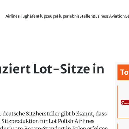
Airlines
Flughäfen
Flugzeuge
Flugerlebnis
Stellen
Business Aviation
Ge
ziert Lot-Sitze in
To
r deutsche Sitzhersteller gibt bekannt, dass
e Sitzproduktion für Lot Polish Airlines
klusiv am Recaro-Standort in Polen erfolgen