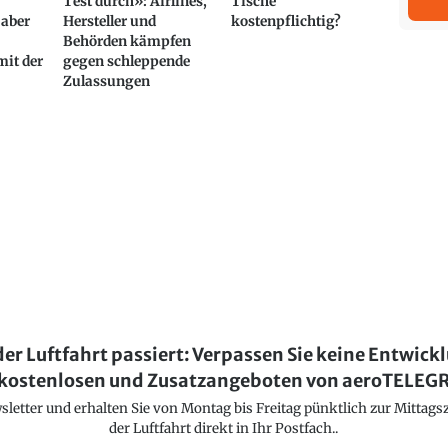
Test durch»: Airlines,
Tische
aber
Hersteller und
kostenpflichtig?
Behörden kämpfen
mit der
gegen schleppende
Zulassungen
der Luftfahrt passiert: Verpassen Sie keine Entwick
kostenlosen und Zusatzangeboten von aeroTELE
etter und erhalten Sie von Montag bis Freitag pünktlich zur Mittagsz
der Luftfahrt direkt in Ihr Postfach..