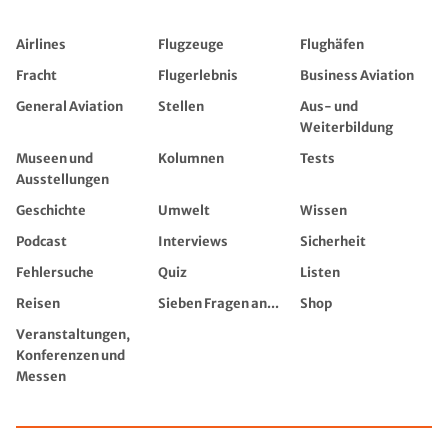
Airlines
Flugzeuge
Flughäfen
Fracht
Flugerlebnis
Business Aviation
General Aviation
Stellen
Aus- und
Weiterbildung
Museen und
Kolumnen
Tests
Ausstellungen
Geschichte
Umwelt
Wissen
Podcast
Interviews
Sicherheit
Fehlersuche
Quiz
Listen
Reisen
Sieben Fragen an...
Shop
Veranstaltungen,
Konferenzen und
Messen