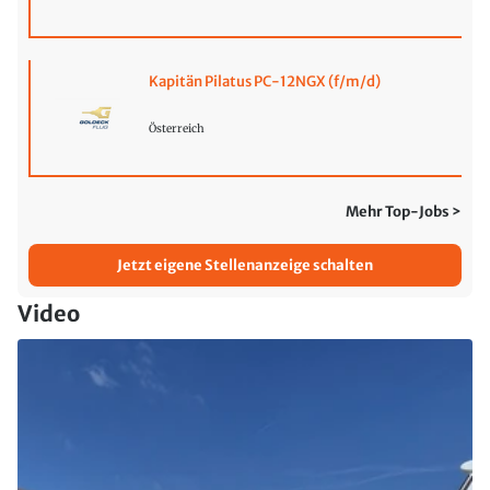
Kapitän Pilatus PC-12NGX (f/m/d)
Österreich
Mehr Top-Jobs >
Jetzt eigene Stellenanzeige schalten
Video