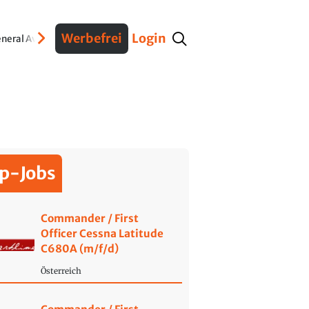
Werbefrei
Login
neral Aviation
Verteidigung
Interviews
Fracht
Geschichte
Sicherheit
Ko
p-Jobs
Commander / First
Officer Cessna Latitude
C680A (m/f/d)
Österreich