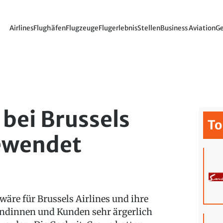
Airlines
Flughäfen
Flugzeuge
Flugerlebnis
Stellen
Business Aviation
Ge
 bei Brussels
To
gewendet
 wäre für Brussels Airlines und ihre
ndinnen und Kunden sehr ärgerlich