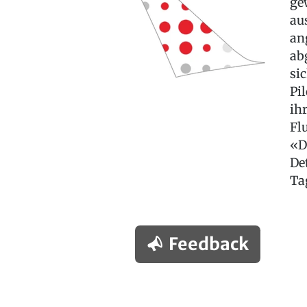
ge
au
an
ab
si
Pi
ih
Fl
«D
De
Ta
Feedback