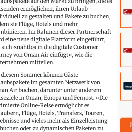
laubspakete auf den Markt zu bringen, die es
isenden ermöglichen, ihren Urlaub
dividuell zu gestalten und Pakete zu buchen,
dem sie Flüge, Hotels und mehr
mbinieren. Im Rahmen dieser Partnerschaft
rd eine neue digitale Plattform eingeführt,
e sich «nahtlos in die digitale Customer
urney von Oman Air einfügt», wie die
ternehmen mitteilen.
 diesem Sommer können Gäste
laubspakete im gesamten Netzwerk von
an Air buchen, darunter unter anderem
iseziele in Oman, Europa und Fernost. «Die
timierte Online-Reise ermöglicht es
laubern, Flüge, Hotels, Transfers, Touren,
lebnisse und vieles mehr als Einzelleistung
 buchen oder zu dynamischen Paketen zu