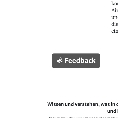
ko
Ai
un
di
ei
Feedback
Wissen und verstehen, was in 
und 