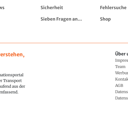
ws
Sicherheit
Fehlersuche
Sieben Fragen an...
Shop
erstehen,
Über 
Impre
Team
Werbu
ationsportal
Konta
ler Transport
AGB
aufend aus der
Datens
 umfassend.
Datens