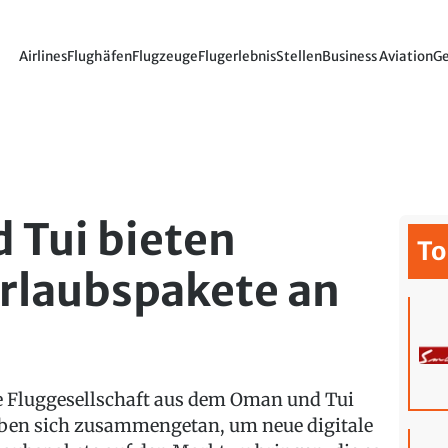
Airlines
Flughäfen
Flugzeuge
Flugerlebnis
Stellen
Business Aviation
Ge
 Tui bieten
To
laubspakete an
e Fluggesellschaft aus dem Oman und Tui
ben sich zusammengetan, um neue digitale