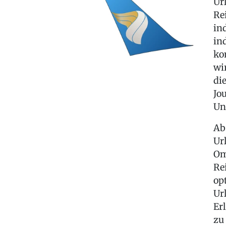
Ur
Re
in
in
ko
wi
di
Jo
Un
Ab
Ur
Om
Re
op
Ur
Er
zu