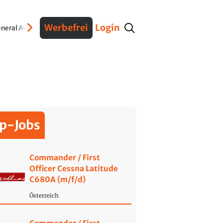
Werbefrei
Login
neral Aviation
Verteidigung
Interviews
Fracht
Geschichte
Sicherheit
Ko
p-Jobs
Commander / First
Officer Cessna Latitude
C680A (m/f/d)
Österreich