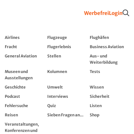
Werbefrei
Login
Airlines
Flugzeuge
Flughäfen
Fracht
Flugerlebnis
Business Aviation
General Aviation
Stellen
Aus- und
Weiterbildung
Museen und
Kolumnen
Tests
Ausstellungen
Geschichte
Umwelt
Wissen
Podcast
Interviews
Sicherheit
Fehlersuche
Quiz
Listen
Reisen
Sieben Fragen an...
Shop
Veranstaltungen,
Konferenzen und