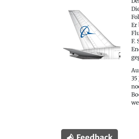
De
Di
Fo
Er
Fl
F.
En
ge
Au
35
no
Bo
we
Feedback