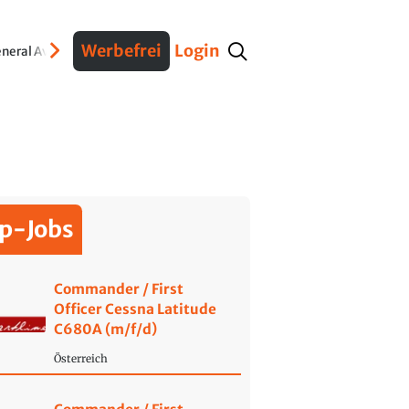
Werbefrei
Login
neral Aviation
Verteidigung
Interviews
Fracht
Geschichte
Sicherheit
Ko
p-Jobs
Commander / First
Officer Cessna Latitude
C680A (m/f/d)
Österreich