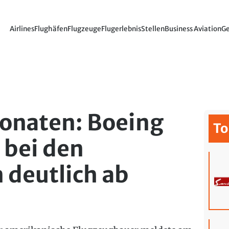
Airlines
Flughäfen
Flugzeuge
Flugerlebnis
Stellen
Business Aviation
Ge
onaten: Boeing
To
 bei den
 deutlich ab