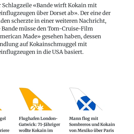
r Schlagzeile «Bande wirft Kokain mit
einflugzeugen über Dorset ab». Der eine der
iden scherzte in einer weiteren Nachricht,
e Bande müsse den Tom-Cruise-Film
merican Made» gesehen haben, dessen
ndlung auf Kokainschmuggel mit
einflugzeugen in die USA basiert.
gel
Flughafen London-
Mann flog mit
Gatwick: 71-Jähriger
Sombreros und Kokain
riere
wollte Kokain im
von Mexiko über Paris