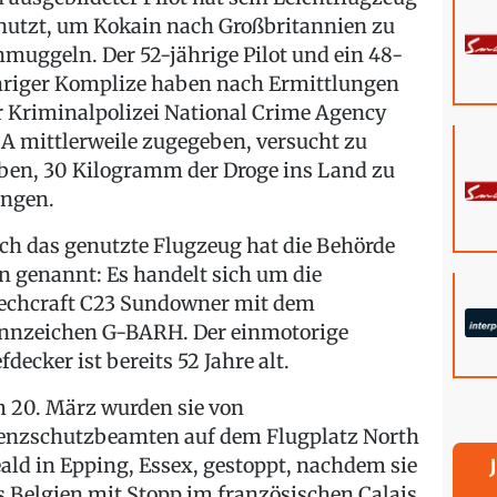
nutzt, um Kokain nach Großbritannien zu
hmuggeln. Der 52-jährige Pilot und ein 48-
hriger Komplize haben nach Ermittlungen
r Kriminalpolizei National Crime Agency
A mittlerweile zugegeben, versucht zu
ben, 30 Kilogramm der Droge ins Land zu
ingen.
ch das genutzte Flugzeug hat die Behörde
n genannt: Es handelt sich um die
echcraft C23 Sundowner mit dem
nnzeichen G-BARH. Der einmotorige
fdecker ist bereits 52 Jahre alt.
 20. März wurden sie von
enzschutzbeamten auf dem Flugplatz North
ald in Epping, Essex, gestoppt, nachdem sie
s Belgien mit Stopp im französischen Calais