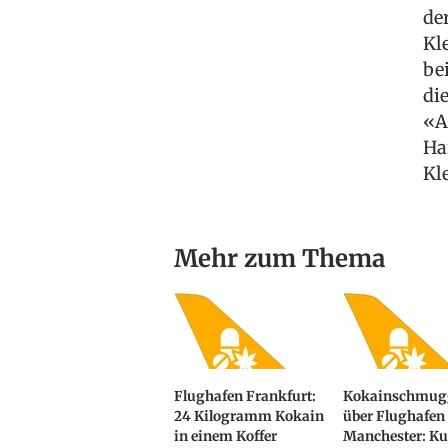
de
Kl
be
di
«A
Ha
Kl
Mehr zum Thema
Flughafen Frankfurt:
Kokainschmug
24 Kilogramm Kokain
über Flughafen
in einem Koffer
Manchester: Ku