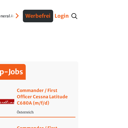
Werbefrei
Login
neral Aviation
Verteidigung
Interviews
Fracht
Geschichte
Sicherheit
Ko
p-Jobs
Commander / First
Officer Cessna Latitude
C680A (m/f/d)
Österreich