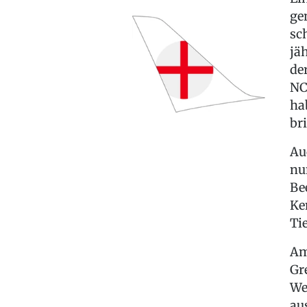
ge
sc
jä
de
NC
ha
br
Au
nu
Be
Ke
Tie
Am
Gr
We
au