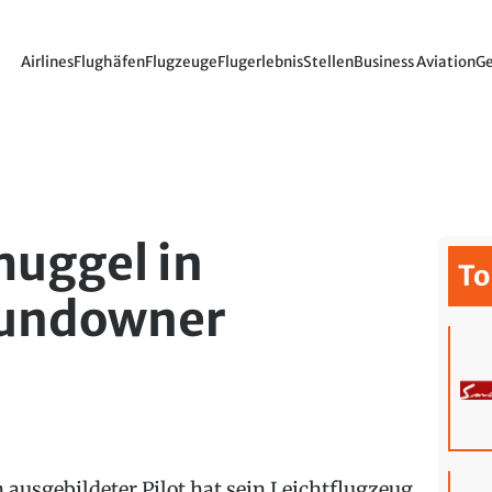
Airlines
Flughäfen
Flugzeuge
Flugerlebnis
Stellen
Business Aviation
Ge
uggel in
To
Sundowner
n ausgebildeter Pilot hat sein Leichtflugzeug