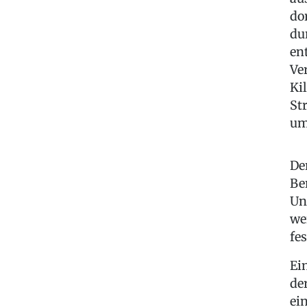
do
du
en
Ve
Ki
St
um
De
Be
Un
we
fe
Ei
de
ei