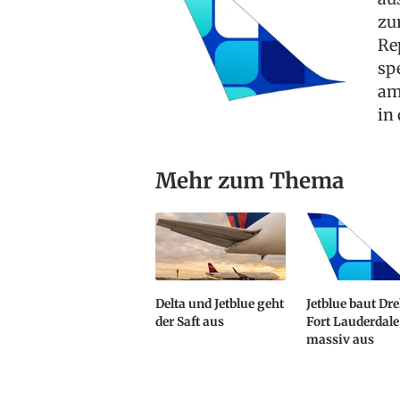
zu
Re
sp
am
in
Mehr zum Thema
Delta und Jetblue geht
Jetblue baut Dr
der Saft aus
Fort Lauderdale
massiv aus