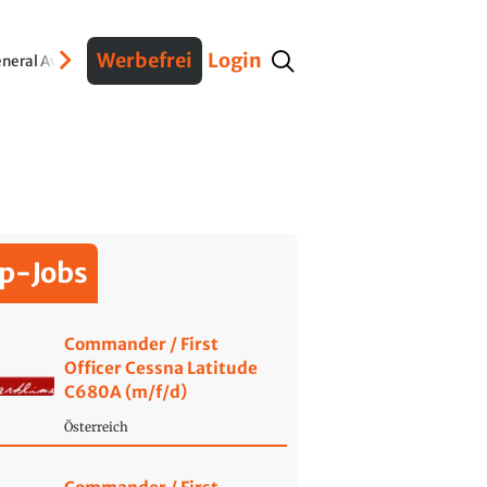
Werbefrei
Login
neral Aviation
Verteidigung
Interviews
Fracht
Geschichte
Sicherheit
Ko
p-Jobs
Commander / First
Officer Cessna Latitude
C680A (m/f/d)
Österreich