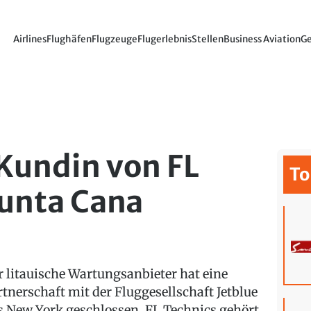
Airlines
Flughäfen
Flugzeuge
Flugerlebnis
Stellen
Business Aviation
Ge
 Kundin von FL
To
Punta Cana
r litauische Wartungsanbieter hat eine
rtnerschaft mit der Fluggesellschaft Jetblue
s New York geschlossen. FL Technics gehört