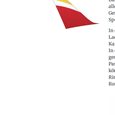
al
Ge
Sp
In
La
Ka
In
ge
Pa
kö
Ri
Ro