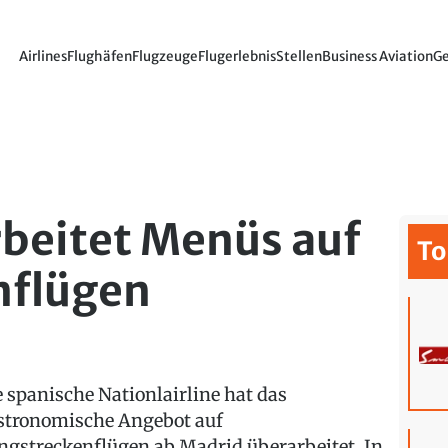
Airlines
Flughäfen
Flugzeuge
Flugerlebnis
Stellen
Business Aviation
Ge
rbeitet Menüs auf
To
nflügen
e spanische Nationlairline hat das
stronomische Angebot auf
ngstreckenflügen ab Madrid überarbeitet. In