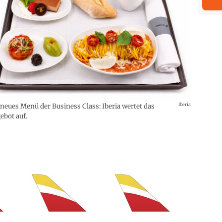
Iberia
 neues Menü der Business Class: Iberia wertet das
ebot auf.