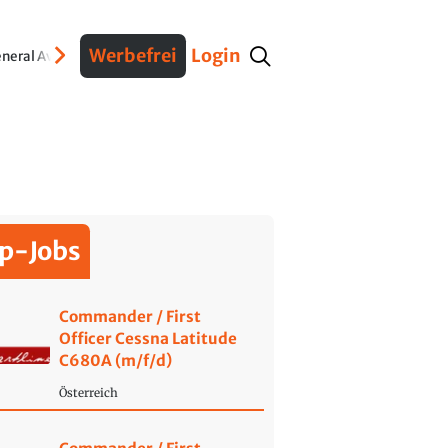
Werbefrei
Login
neral Aviation
Verteidigung
Interviews
Fracht
Geschichte
Sicherheit
Ko
p-Jobs
Commander / First
Officer Cessna Latitude
C680A (m/f/d)
Österreich