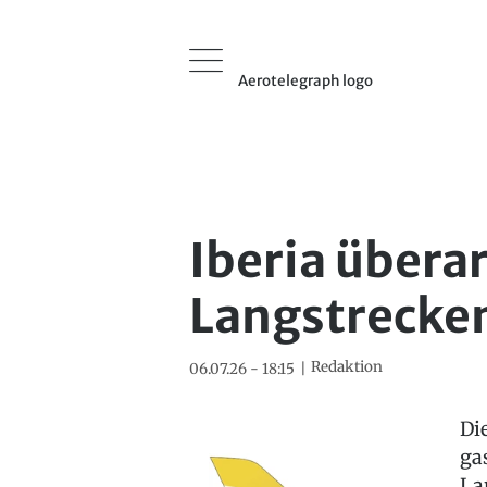
Aerotelegraph logo
Iberia übera
Langstrecke
Redaktion
06.07.26 - 18:15
Di
ga
La