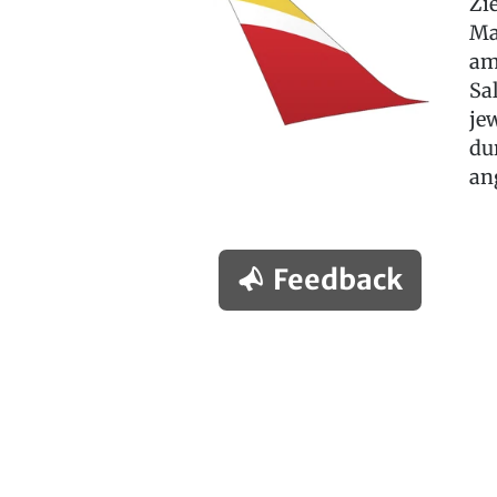
Zi
Ma
am
Sa
je
du
an
Feedback