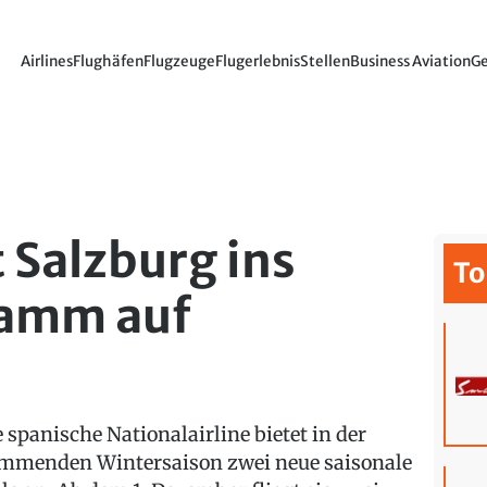
Airlines
Flughäfen
Flugzeuge
Flugerlebnis
Stellen
Business Aviation
Ge
 Salzburg ins
To
ramm auf
e spanische Nationalairline bietet in der
mmenden Wintersaison zwei neue saisonale