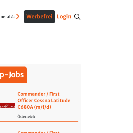
Werbefrei
Login
neral Aviation
Verteidigung
Interviews
Fracht
Geschichte
Sicherheit
Ko
p-Jobs
Commander / First
Officer Cessna Latitude
C680A (m/f/d)
Österreich