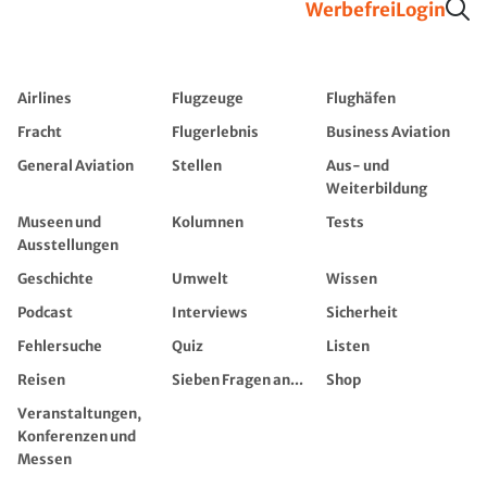
Werbefrei
Login
Airlines
Flugzeuge
Flughäfen
Fracht
Flugerlebnis
Business Aviation
General Aviation
Stellen
Aus- und
Weiterbildung
Museen und
Kolumnen
Tests
Ausstellungen
Geschichte
Umwelt
Wissen
Podcast
Interviews
Sicherheit
Fehlersuche
Quiz
Listen
Reisen
Sieben Fragen an...
Shop
Veranstaltungen,
Konferenzen und
Messen