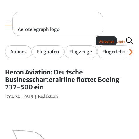
Aerotelegraph logo
Werbefrei
Login
Airlines
Flughäfen
Flugzeuge
Flugerlebnis
Heron Aviation: Deutsche
Businesscharterairline flottet Boeing
737-500 ein
Redaktion
17.04.24 - 03:15