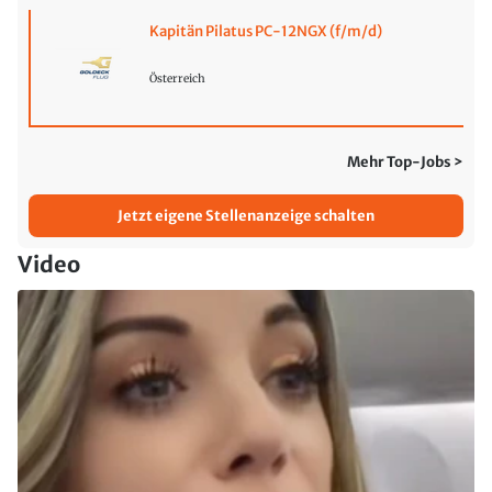
Kapitän Pilatus PC-12NGX (f/m/d)
Österreich
Mehr Top-Jobs >
Jetzt eigene Stellenanzeige schalten
Video