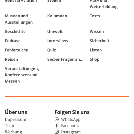
General Aviation
Stellen
Aus- und
Weiterbildung
Museen und
Kolumnen
Tests
Ausstellungen
Geschichte
Umwelt
Wissen
Podcast
Interviews
Sicherheit
Fehlersuche
Quiz
Listen
Reisen
Sieben Fragen an...
Shop
Veranstaltungen,
Konferenzen und
Messen
Über uns
Folgen Sie uns
Impressum
WhatsApp
Team
Facebook
Werbung
Instagram