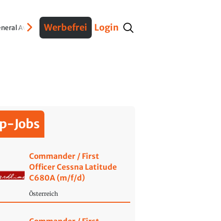
Werbefrei
Login
neral Aviation
Verteidigung
Interviews
Fracht
Geschichte
Sicherheit
Ko
p-Jobs
Commander / First
Officer Cessna Latitude
C680A (m/f/d)
Österreich