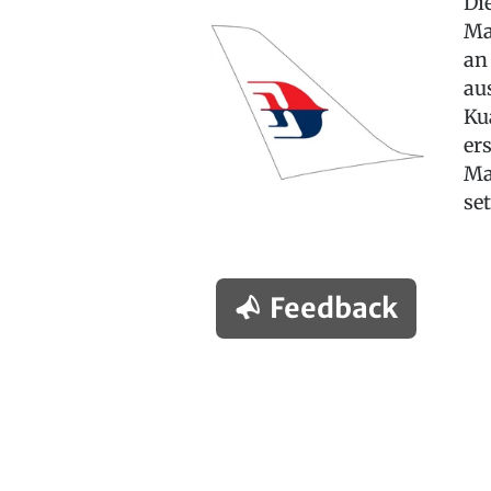
Di
Ma
an
au
Ku
er
Ma
se
Feedback