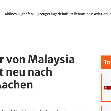
Airlines
Flughäfen
Flugzeuge
Flugerlebnis
Stellen
Business Aviation
Ge
r von Malaysia
To
gt neu nach
Aachen