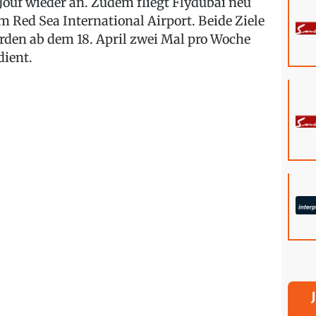
 Jouf wieder an. Zudem fliegt Flydubai neu
m Red Sea International Airport. Beide Ziele
rden ab dem 18. April zwei Mal pro Woche
dient.