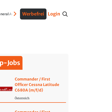
Werbefrei
Login
neral Aviation
Verteidigung
Interviews
Fracht
Geschichte
Sicherheit
Ko
p-Jobs
Commander / First
Officer Cessna Latitude
C680A (m/f/d)
Österreich