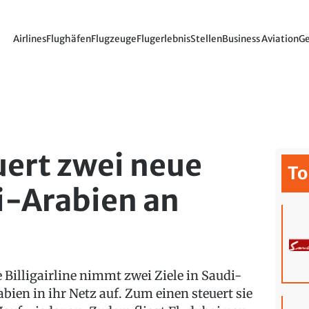
Airlines
Flughäfen
Flugzeuge
Flugerlebnis
Stellen
Business Aviation
Ge
uert zwei neue
To
di-Arabien an
e Billigairline nimmt zwei Ziele in Saudi-
abien in ihr Netz auf. Zum einen steuert sie