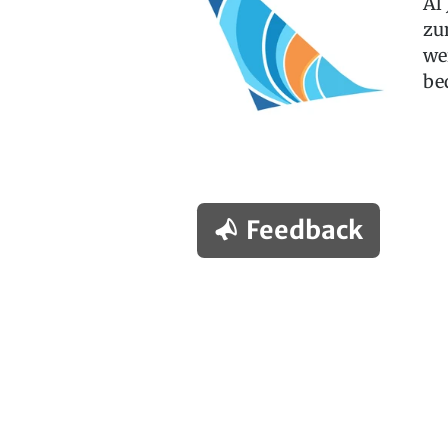
Al
zu
we
be
Feedback