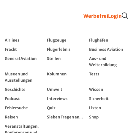
Werbefrei
Login
Airlines
Flugzeuge
Flughäfen
Fracht
Flugerlebnis
Business Aviation
General Aviation
Stellen
Aus- und
Weiterbildung
Museen und
Kolumnen
Tests
Ausstellungen
Geschichte
Umwelt
Wissen
Podcast
Interviews
Sicherheit
Fehlersuche
Quiz
Listen
Reisen
Sieben Fragen an...
Shop
Veranstaltungen,
Konferenzen und