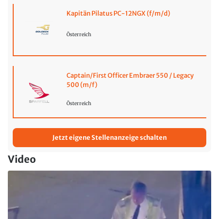
Kapitän Pilatus PC-12NGX (f/m/d)
Österreich
Captain/First Officer Embraer 550 / Legacy
500 (m/f)
Österreich
Jetzt eigene Stellenanzeige schalten
Video